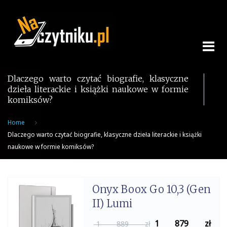
Skip
to
content
Dlaczego warto czytać biografie, klasyczne
dzieła literackie i książki naukowe w formie
komiksów?
Home
Dlaczego warto czytać biografie, klasyczne dzieła literackie i książki
naukowe w formie komiksów?
Onyx Boox Go 10,3 (Gen
II) Lumi
1 879
zł
1 889 zł