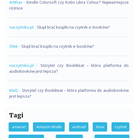
Artthas
-
Kindle Colorsoft czy Kobo Libra Colour? Najważniejsze
różnice
naczytniku.pl
-
Skąd brać książki na czytnik e-booków?
Olek
-
Skąd brać książki na czytnik e-booków?
naczytniku.pl
-
Storytel czy BookBeat – która platforma do
audiobooków jest lepsza?
MaQ
-
Storytel czy BookBeat – która platforma do audiobooków
jest lepsza?
Tagi
amazon
Amazon Kindle
android
boox
czytnik