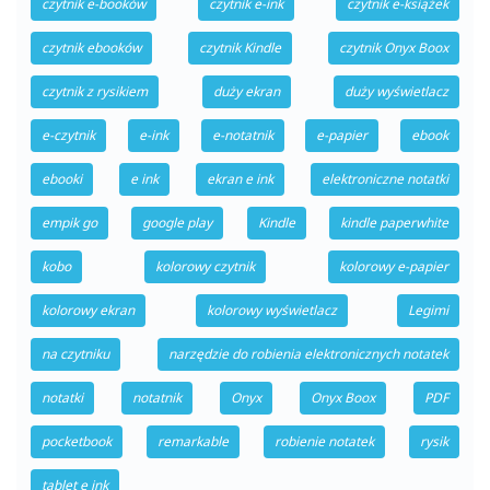
czytnik e-booków
czytnik e-ink
czytnik e-książek
czytnik ebooków
czytnik Kindle
czytnik Onyx Boox
czytnik z rysikiem
duży ekran
duży wyświetlacz
e-czytnik
e-ink
e-notatnik
e-papier
ebook
ebooki
e ink
ekran e ink
elektroniczne notatki
empik go
google play
Kindle
kindle paperwhite
kobo
kolorowy czytnik
kolorowy e-papier
kolorowy ekran
kolorowy wyświetlacz
Legimi
na czytniku
narzędzie do robienia elektronicznych notatek
notatki
notatnik
Onyx
Onyx Boox
PDF
pocketbook
remarkable
robienie notatek
rysik
tablet e ink