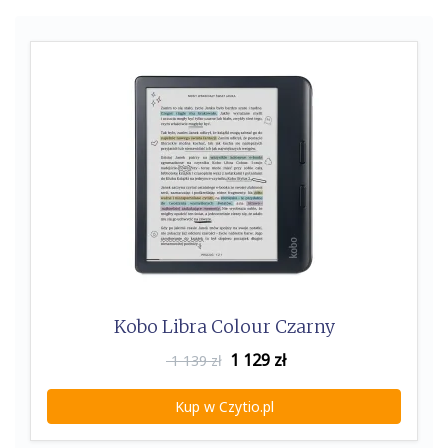
Kobo Libra Colour Czarny
1 129
zł
1 139 zł
Kup w Czytio.pl