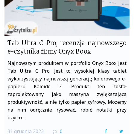
Tab Ultra C Pro, recenzja najnowszego
e-czytnika firmy Onyx Boox
Najnowszym produktem w portfolio Onyx Boox jest
Tab Ultra C Pro. Jest to wysokiej klasy tablet
wykorzystujący najnowszą generację kolorowego e-
papieru Kaleido 3. Produkt ten został
zaprojektowany jako maszyna zwiększająca
produktywność, a nie tylko papier cyfrowy. Możemy
na nim odręcznie rysować, robić notatki przy
użyciu…
31 grudnia 2023
0
F
T