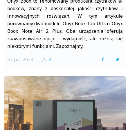
Onyx Boox to renomowany producent czytników e-
booków, znany z doskonałej jakości czytników i
innowacyjnych rozwiązań. W tym artykule
porównamy dwa modele: Onyx Boox Tab Ultra i Onyx
Boox Note Air 2 Plus. Oba urządzenia oferują
zaawansowane opcje i wydajność, ale różnią się
niektórymi funkcjami. Zapoznajmy…
5 lipca 2023
4
F
T
a
w
c
i
e
t
b
t
o
e
o
r