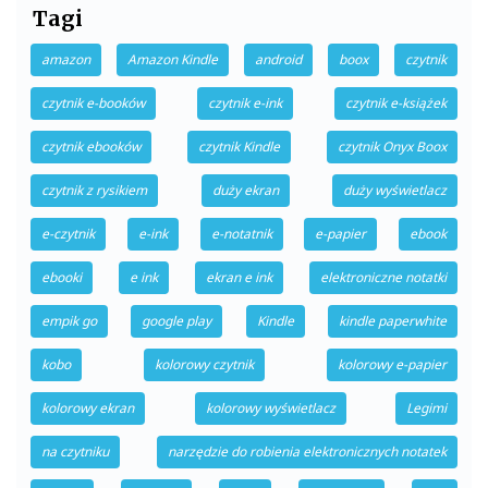
Tagi
amazon
Amazon Kindle
android
boox
czytnik
czytnik e-booków
czytnik e-ink
czytnik e-książek
czytnik ebooków
czytnik Kindle
czytnik Onyx Boox
czytnik z rysikiem
duży ekran
duży wyświetlacz
e-czytnik
e-ink
e-notatnik
e-papier
ebook
ebooki
e ink
ekran e ink
elektroniczne notatki
empik go
google play
Kindle
kindle paperwhite
kobo
kolorowy czytnik
kolorowy e-papier
kolorowy ekran
kolorowy wyświetlacz
Legimi
na czytniku
narzędzie do robienia elektronicznych notatek