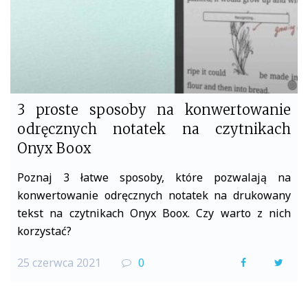
3 proste sposoby na konwertowanie
odręcznych notatek na czytnikach
Onyx Boox
Poznaj 3 łatwe sposoby, które pozwalają na
konwertowanie odręcznych notatek na drukowany
tekst na czytnikach Onyx Boox. Czy warto z nich
korzystać?
25 czerwca 2021
0
F
T
a
w