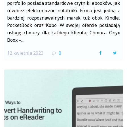
portfolio posiada standardowe czytniki ebooków, jak
również elektroniczne notatniki. Firma jest jedną z
bardziej rozpoznawalnych marek tuż obok Kindle,
PocketBook oraz Kobo. W swojej ofercie posiadają
usługę chmury dla każdego klienta. Chmura Onyx
Boox –…
12 kwietnia 2023
0
F
T
a
w
c
i
e
t
b
t
o
e
o
r
k