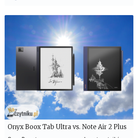
a
w
c
i
e
t
b
t
o
e
o
r
k
Onyx Boox Tab Ultra vs. Note Air 2 Plus