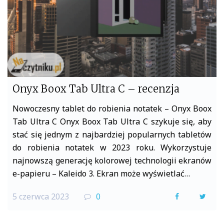
k
Onyx Boox Tab Ultra C – recenzja
Nowoczesny tablet do robienia notatek – Onyx Boox
Tab Ultra C Onyx Boox Tab Ultra C szykuje się, aby
stać się jednym z najbardziej popularnych tabletów
do robienia notatek w 2023 roku. Wykorzystuje
najnowszą generację kolorowej technologii ekranów
e-papieru – Kaleido 3. Ekran może wyświetlać…
5 czerwca 2023
0
F
T
a
w