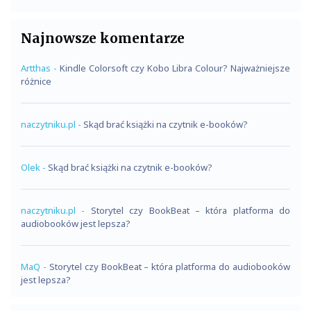
Najnowsze komentarze
Artthas
-
Kindle Colorsoft czy Kobo Libra Colour? Najważniejsze
różnice
naczytniku.pl
-
Skąd brać książki na czytnik e-booków?
Olek
-
Skąd brać książki na czytnik e-booków?
naczytniku.pl
-
Storytel czy BookBeat – która platforma do
audiobooków jest lepsza?
MaQ
-
Storytel czy BookBeat – która platforma do audiobooków
jest lepsza?