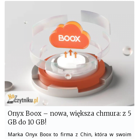
c
i
e
t
b
t
o
e
o
r
k
Onyx Boox – nowa, większa chmura: z 5
GB do 10 GB!
Marka Onyx Boox to firma z Chin, która w swoim