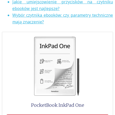
Jakie umiejscowienie przycisków na czytniku
ebooków jest najlepsze?
Wybór czytnika ebooków: czy parametry techniczne
mają znaczenie?
PocketBook InkPad One