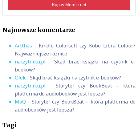
Kup w Morele.net
Najnowsze komentarze
Artthas
-
Kindle Colorsoft czy Kobo Libra Colour?
Najważniejsze różnice
naczytniku.pl
-
Skąd brać książki na czytnik e-
booków?
Olek
-
Skąd brać książki na czytnik e-booków?
naczytniku.pl
-
Storytel czy BookBeat – która
platforma do audiobooków jest lepsza?
MaQ
-
Storytel czy BookBeat – która platforma do
audiobooków jest lepsza?
Tagi