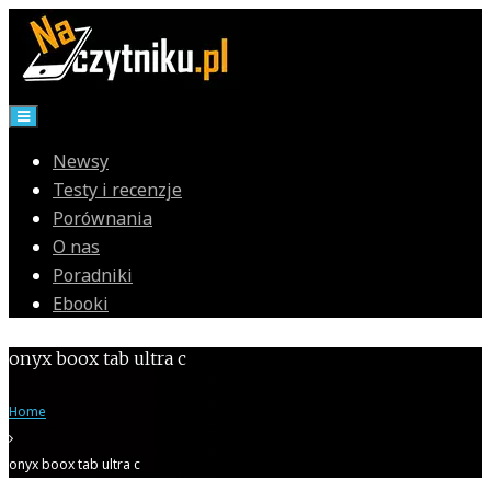
Skip
to
content
Newsy
Testy i recenzje
Porównania
O nas
Poradniki
Ebooki
onyx boox tab ultra c
Home
onyx boox tab ultra c