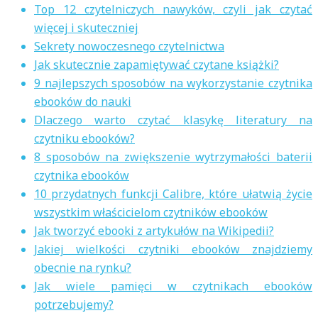
Top 12 czytelniczych nawyków, czyli jak czytać
więcej i skuteczniej
Sekrety nowoczesnego czytelnictwa
Jak skutecznie zapamiętywać czytane książki?
9 najlepszych sposobów na wykorzystanie czytnika
ebooków do nauki
Dlaczego warto czytać klasykę literatury na
czytniku ebooków?
8 sposobów na zwiększenie wytrzymałości baterii
czytnika ebooków
10 przydatnych funkcji Calibre, które ułatwią życie
wszystkim właścicielom czytników ebooków
Jak tworzyć ebooki z artykułów na Wikipedii?
Jakiej wielkości czytniki ebooków znajdziemy
obecnie na rynku?
Jak wiele pamięci w czytnikach ebooków
potrzebujemy?