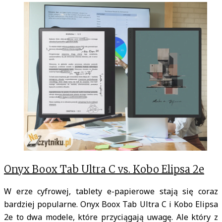
Tag:
onyx
boox
tab
ultra
c
Onyx Boox Tab Ultra C vs. Kobo Elipsa 2e
W erze cyfrowej, tablety e-papierowe stają się coraz
bardziej popularne. Onyx Boox Tab Ultra C i Kobo Elipsa
2e to dwa modele, które przyciągają uwagę. Ale który z