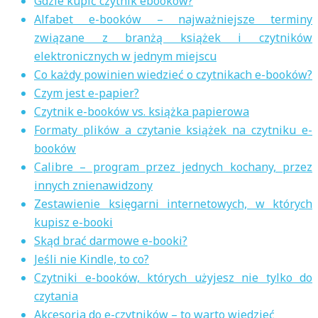
Gdzie kupić czytnik ebooków?
Alfabet e-booków – najważniejsze terminy
związane z branżą książek i czytników
elektronicznych w jednym miejscu
Co każdy powinien wiedzieć o czytnikach e-booków?
Czym jest e-papier?
Czytnik e-booków vs. książka papierowa
Formaty plików a czytanie książek na czytniku e-
booków
Calibre – program przez jednych kochany, przez
innych znienawidzony
Zestawienie księgarni internetowych, w których
kupisz e-booki
Skąd brać darmowe e-booki?
Jeśli nie Kindle, to co?
Czytniki e-booków, których użyjesz nie tylko do
czytania
Akcesoria do e-czytników – to warto wiedzieć