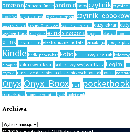
czytnik
amazon
android
Amazon Kindle
boox
czytnik e-
czytnik ebooków
booków
czytnik e-ink
czytnik e-książek
duży ekran
duży
czytnik Kindle
czytnik z rysikiem
czytnik Onyx Boox
e-ink
e-notatnik
wyświetlacz
ebook
e-czytnik
ebooki
e-papier
e ink
elektroniczne notatki
ekran e ink
empik go
google play
Kindle
kobo
kolorowy czytnik
kindle paperwhite
kolorowy
Legimi
kolorowy ekran
kolorowy wyświetlacz
e-papier
na
narzędzie do robienia elektronicznych notatek
notatki
czytniku
notatnik
Onyx Boox
pocketbook
Onyx
PDF
remarkable
rysik
robienie notatek
tablet e ink
Archiwa
Archiwa
© 2026 naczytniku.pl. All Rights reserved.