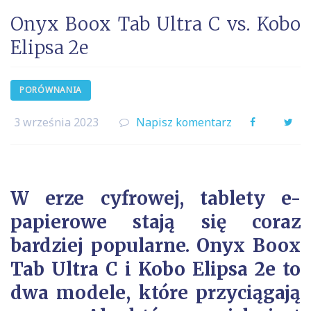
Onyx Boox Tab Ultra C vs. Kobo
Elipsa 2e
PORÓWNANIA
3 września 2023
Napisz komentarz
Facebook
Twi
W erze cyfrowej, tablety e-
papierowe stają się coraz
bardziej popularne. Onyx Boox
Tab Ultra C i Kobo Elipsa 2e to
dwa modele, które przyciągają