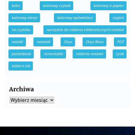
kobo
kolorowy czytnik
kolorowy e-papier
kolorowy ekran
kolorowy wyświetlacz
Legimi
na czytniku
narzędzie do robienia elektronicznych notatek
notatki
notatnik
Onyx
Onyx Boox
PDF
pocketbook
remarkable
robienie notatek
rysik
tablet e ink
Archiwa
Archiwa