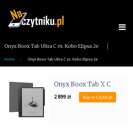
Skip
to
content
Onyx Boox Tab Ultra C vs. Kobo Elipsa 2e
Home
Onyx Boox Tab Ultra C vs. Kobo Elipsa 2e
Onyx Boox Tab X C
2 899
zł
Kup w Czytio.pl