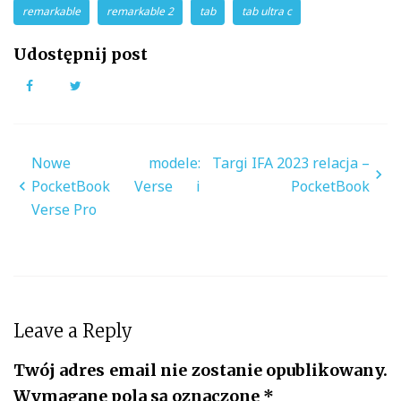
remarkable
remarkable 2
tab
tab ultra c
Udostępnij post
Facebook
Twitter
Nawigacja
Nowe modele:
Targi IFA 2023 relacja –
wpisu
PocketBook Verse i
PocketBook
Verse Pro
Leave a Reply
Twój adres email nie zostanie opublikowany.
Wymagane pola są oznaczone
*