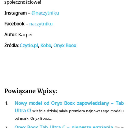
społecznościowe!
Instagram
–
@naczytniku
Facebook
–
naczytniku
Autor:
Kacper
Źródła:
Czytio.pl
,
Kobo
,
Onyx Boox
Powiązane Wpisy:
Nowy model od Onyx Boox zapowiedziany – Tab
Ultra C!
Właśnie dzisiaj miała premiera najnowszego modelu
od marki Onyx Boox....
Onyx Boox Tab Ultra C – pierwsze wrażenia
Onyx