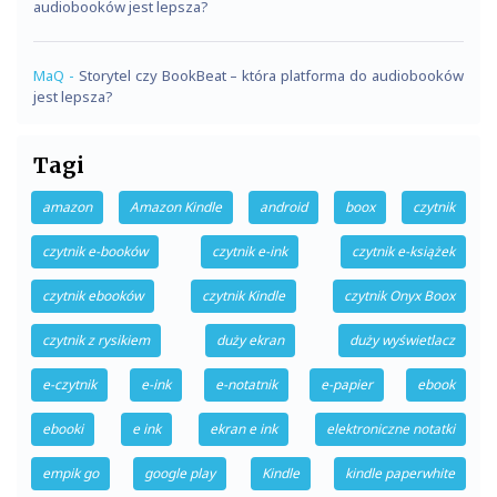
audiobooków jest lepsza?
MaQ
-
Storytel czy BookBeat – która platforma do audiobooków
jest lepsza?
Tagi
amazon
Amazon Kindle
android
boox
czytnik
czytnik e-booków
czytnik e-ink
czytnik e-książek
czytnik ebooków
czytnik Kindle
czytnik Onyx Boox
czytnik z rysikiem
duży ekran
duży wyświetlacz
e-czytnik
e-ink
e-notatnik
e-papier
ebook
ebooki
e ink
ekran e ink
elektroniczne notatki
empik go
google play
Kindle
kindle paperwhite