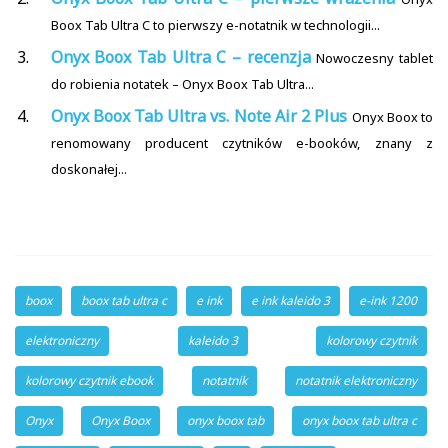
Boox Tab Ultra C to pierwszy e-notatnik w technologii...
Onyx Boox Tab Ultra C – recenzja
Nowoczesny tablet
do robienia notatek – Onyx Boox Tab Ultra...
Onyx Boox Tab Ultra vs. Note Air 2 Plus
Onyx Boox to
renomowany producent czytników e-booków, znany z
doskonałej...
boox
boox tab ultra c
e ink
e ink kaleido 3
e-ink 1200
elektroniczny
kaleido 3
kolorowy czytnik
kolorowy czytnik ebook
notatnik
notatnik elektroniczny
Onyx
Onyx Boox
onyx boox tab
onyx boox tab ultra c