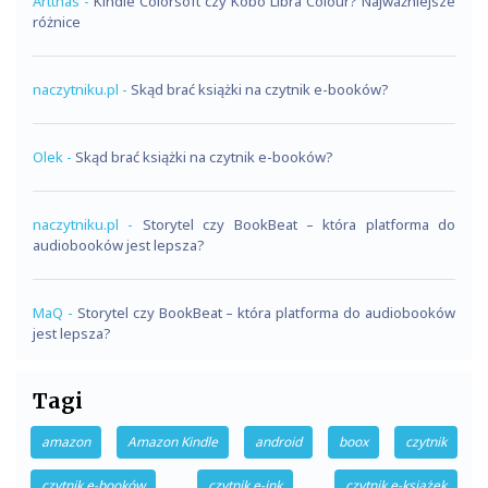
Artthas
-
Kindle Colorsoft czy Kobo Libra Colour? Najważniejsze
różnice
naczytniku.pl
-
Skąd brać książki na czytnik e-booków?
Olek
-
Skąd brać książki na czytnik e-booków?
naczytniku.pl
-
Storytel czy BookBeat – która platforma do
audiobooków jest lepsza?
MaQ
-
Storytel czy BookBeat – która platforma do audiobooków
jest lepsza?
Tagi
amazon
Amazon Kindle
android
boox
czytnik
czytnik e-booków
czytnik e-ink
czytnik e-książek