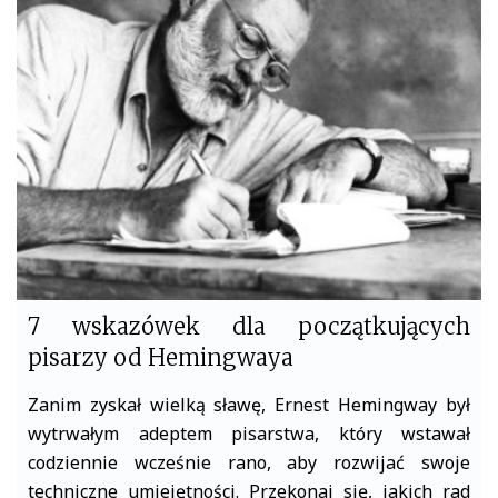
b
t
o
e
o
r
k
7 wskazówek dla początkujących
pisarzy od Hemingwaya
Zanim zyskał wielką sławę, Ernest Hemingway był
wytrwałym adeptem pisarstwa, który wstawał
codziennie wcześnie rano, aby rozwijać swoje
techniczne umiejętności. Przekonaj się, jakich rad