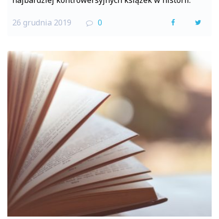
26 grudnia 2019
0
F
T
a
w
c
i
e
t
b
t
o
e
o
r
k