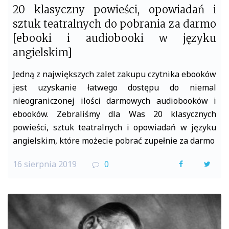
20 klasyczny powieści, opowiadań i
sztuk teatralnych do pobrania za darmo
[ebooki i audiobooki w języku
angielskim]
Jedną z największych zalet zakupu czytnika ebooków
jest uzyskanie łatwego dostępu do niemal
nieograniczonej ilości darmowych audiobooków i
ebooków. Zebraliśmy dla Was 20 klasycznych
powieści, sztuk teatralnych i opowiadań w języku
angielskim, które możecie pobrać zupełnie za darmo
16 sierpnia 2019
0
F
T
a
w
c
i
e
t