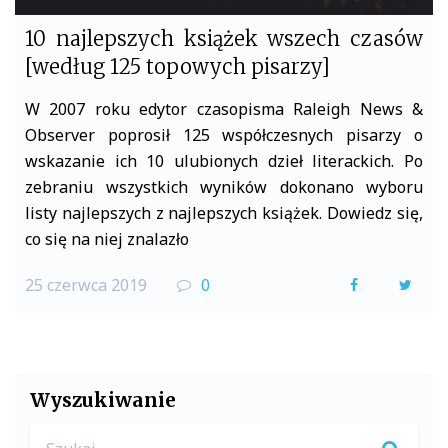
10 najlepszych książek wszech czasów
[według 125 topowych pisarzy]
W 2007 roku edytor czasopisma Raleigh News &
Observer poprosił 125 współczesnych pisarzy o
wskazanie ich 10 ulubionych dzieł literackich. Po
zebraniu wszystkich wyników dokonano wyboru
listy najlepszych z najlepszych książek. Dowiedz się,
co się na niej znalazło
25 czerwca 2019
0
F
T
a
w
c
i
e
t
Wyszukiwanie
b
t
Search