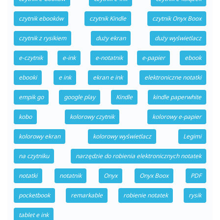
czytnik ebooków
czytnik Kindle
czytnik Onyx Boox
czytnik z rysikiem
duży ekran
duży wyświetlacz
e-czytnik
e-ink
e-notatnik
e-papier
ebook
ebooki
e ink
ekran e ink
elektroniczne notatki
empik go
google play
Kindle
kindle paperwhite
kobo
kolorowy czytnik
kolorowy e-papier
kolorowy ekran
kolorowy wyświetlacz
Legimi
na czytniku
narzędzie do robienia elektronicznych notatek
notatki
notatnik
Onyx
Onyx Boox
PDF
pocketbook
remarkable
robienie notatek
rysik
tablet e ink