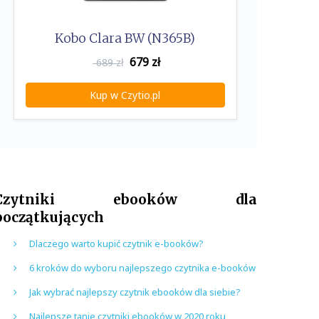
Kobo Clara BW (N365B)
679
zł
689 zł
Kup w Czytio.pl
Czytniki ebooków dla
początkujących
Dlaczego warto kupić czytnik e-booków?
6 kroków do wyboru najlepszego czytnika e-booków
Jak wybrać najlepszy czytnik ebooków dla siebie?
Najlepsze tanie czytniki ebooków w 2020 roku