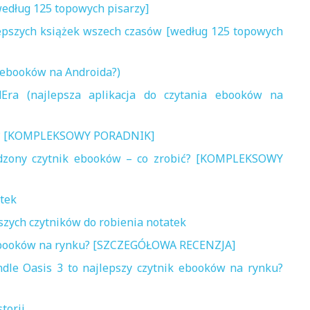
według 125 topowych pisarzy]
lepszych książek wszech czasów [według 125 topowych
a ebooków na Androida?)
dEra (najlepsza aplikacja do czytania ebooków na
bić? [KOMPLEKSOWY PORADNIK]
odzony czytnik ebooków – co zrobić? [KOMPLEKSOWY
atek
pszych czytników do robienia notatek
ik ebooków na rynku? [SZCZEGÓŁOWA RECENZJA]
ndle Oasis 3 to najlepszy czytnik ebooków na rynku?
torii