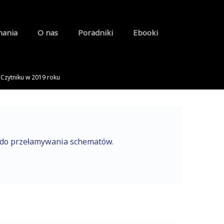
nania
O nas
Poradniki
Ebooki
 Czytniku w 2019 roku
e do przełamywania schematów.