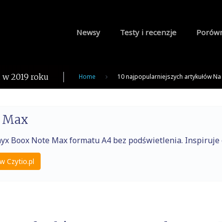
Newsy
Testy i recenzje
Porów
 w 2019 roku
Home
10 najpopularniejszych artykułów Na
e Max
nyx Boox Note Max formatu A4 bez podświetlenia. Inspiruj
w Czytio.pl