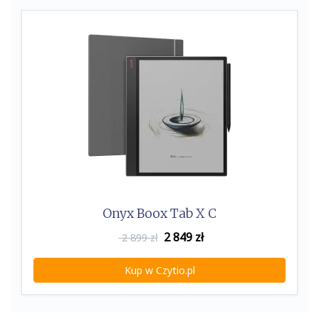
k
Onyx Boox Tab X C
2 849
zł
2 899 zł
Kup w Czytio.pl