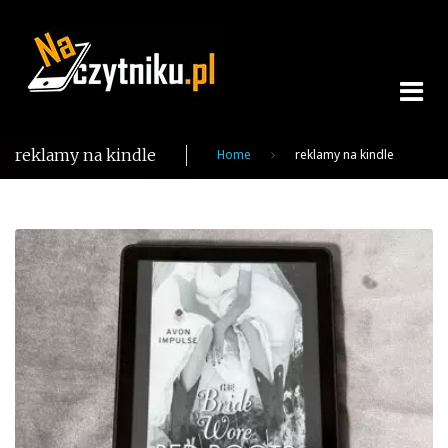
Skip
to
content
reklamy na kindle
Home
reklamy na kindle
Tag:
reklamy
na
kindle