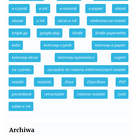
e-czytnik
e-ink
e-notatnik
e-papier
ebook
ebooki
e ink
ekran e ink
elektroniczne notatki
empik go
google play
Kindle
kindle paperwhite
kobo
kolorowy czytnik
kolorowy e-papier
kolorowy ekran
kolorowy wyświetlacz
Legimi
na czytniku
narzędzie do robienia elektronicznych notatek
notatki
notatnik
Onyx
Onyx Boox
PDF
pocketbook
remarkable
robienie notatek
rysik
tablet e ink
Archiwa