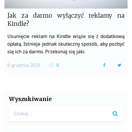
Jak za darmo wyłączyć reklamy na
Kindle?
Usunięcie reklam na Kindle wiąże się z dodatkową
opłatą. Istnieje jednak skuteczny sposób, aby pozbyć
się ich za darmo. Przekonaj się jaki.
6 grudnia 2020
0
F
T
a
w
c
i
e
t
Wyszukiwanie
b
t
Search
o
e
for:
o
r