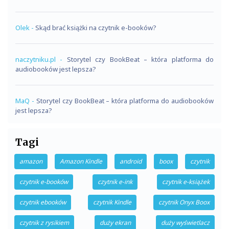
Olek
-
Skąd brać książki na czytnik e-booków?
naczytniku.pl
-
Storytel czy BookBeat – która platforma do
audiobooków jest lepsza?
MaQ
-
Storytel czy BookBeat – która platforma do audiobooków
jest lepsza?
Tagi
amazon
Amazon Kindle
android
boox
czytnik
czytnik e-booków
czytnik e-ink
czytnik e-książek
czytnik ebooków
czytnik Kindle
czytnik Onyx Boox
czytnik z rysikiem
duży ekran
duży wyświetlacz