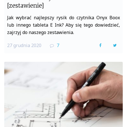
[zestawienie]
Jak wybrać najlepszy rysik do czytnika Onyx Boox
lub innego tableta E Ink? Aby się tego dowiedzieć,
zajrzyj do naszego zestawienia.
27 grudnia 2020
7
F
T
a
w
c
i
e
t
b
t
o
e
o
r
k