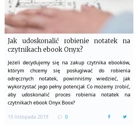
Jak udoskonalić robienie notatek na
czytnikach ebook Onyx?
Jeżeli decydujemy się na zakup czytnika ebooków,
którym chcemy się posługiwać do robienia
odręcznych notatek, powinniśmy wiedzieć, jak
wykorzystać jego pełny potencjał. Co możemy zrobić,
aby udoskonalić proces robienia notatek na
czytnikach ebook Onyx Boox?
15 listopada 2019
0
F
T
a
w
c
i