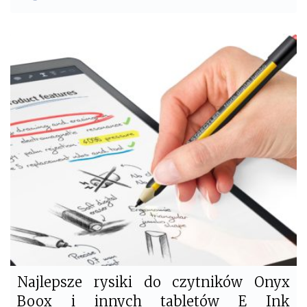
a
w
c
i
e
t
b
t
o
e
o
r
k
Najlepsze rysiki do czytników Onyx
Boox i innych tabletów E Ink