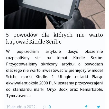
5 powodów dla których nie warto
kupować Kindle Scribe
W poprzednim artykule dosyć obszernie
rozpisaliśmy się na temat Kindle Scribe.
Przygotowaliśmy skrócony artykuł o powodach
dlaczego nie warto inwestować w pieniędzy w model
Scirbe marki Kindle. 1. Ubogie notatki Płacąc
ekwiwalent około 2000 PLN jesteśmy przyzwyczajeni
do standardu marki Onyx Boox oraz Remarkable.
Tymczasem…
19 grudnia 2022
0
F
T