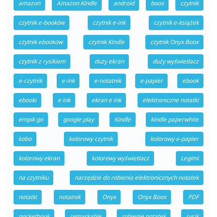
amazon
Amazon Kindle
android
boox
czytnik
czytnik e-booków
czytnik e-ink
czytnik e-książek
czytnik ebooków
czytnik Kindle
czytnik Onyx Boox
czytnik z rysikiem
duży ekran
duży wyświetlacz
e-czytnik
e-ink
e-notatnik
e-papier
ebook
ebooki
e ink
ekran e ink
elektroniczne notatki
empik go
google play
Kindle
kindle paperwhite
kobo
kolorowy czytnik
kolorowy e-papier
kolorowy ekran
kolorowy wyświetlacz
Legimi
na czytniku
narzędzie do robienia elektronicznych notatek
notatki
notatnik
Onyx
Onyx Boox
PDF
pocketbook
remarkable
robienie notatek
rysik