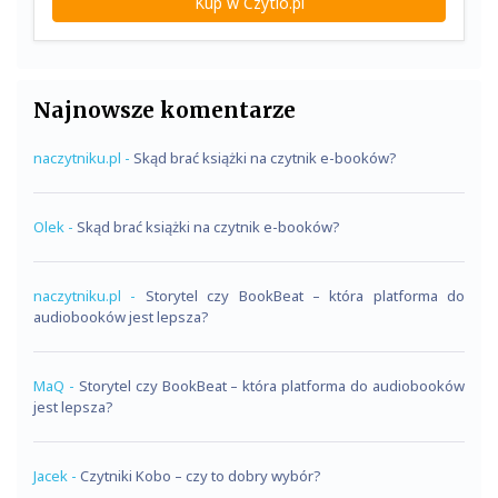
Kup w Czytio.pl
Najnowsze komentarze
naczytniku.pl
-
Skąd brać książki na czytnik e-booków?
Olek
-
Skąd brać książki na czytnik e-booków?
naczytniku.pl
-
Storytel czy BookBeat – która platforma do
audiobooków jest lepsza?
MaQ
-
Storytel czy BookBeat – która platforma do audiobooków
jest lepsza?
Jacek
-
Czytniki Kobo – czy to dobry wybór?