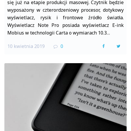
się już na etapie produkcji masowej. Czytnik będzie
wyposażony w czterordzeniowy procesor, dotykowy
wyświetlacz, rysik i frontowe źródło światła.
Wyświetlacz Note Pro posiada wyświetlacz E-ink
Mobius w technologii Carta o wymiarach 10.3…
10 kwietnia 2019
0
F
T
a
w
c
i
e
t
b
t
o
e
o
r
k