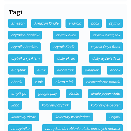
Tagi
amazon
Amazon Kindle
android
boox
czytnik
czytnik e-booków
czytnik e-ink
czytnik e-książek
czytnik ebooków
czytnik Kindle
czytnik Onyx Boox
czytnik z rysikiem
duży ekran
duży wyświetlacz
e-czytnik
e-ink
e-notatnik
e-papier
ebook
ebooki
e ink
ekran e ink
elektroniczne notatki
empik go
google play
Kindle
kindle paperwhite
kobo
kolorowy czytnik
kolorowy e-papier
kolorowy ekran
kolorowy wyświetlacz
Legimi
na czytniku
narzędzie do robienia elektronicznych notatek