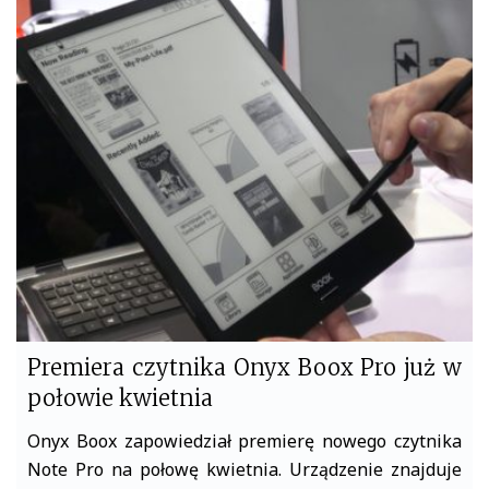
e
t
b
t
o
e
o
r
k
Premiera czytnika Onyx Boox Pro już w
połowie kwietnia
Onyx Boox zapowiedział premierę nowego czytnika
Note Pro na połowę kwietnia. Urządzenie znajduje