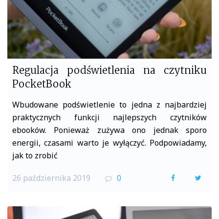
Regulacja podświetlenia na czytniku
PocketBook
Wbudowane podświetlenie to jedna z najbardziej
praktycznych funkcji najlepszych czytników
ebooków. Ponieważ zużywa ono jednak sporo
energii, czasami warto je wyłączyć. Podpowiadamy,
jak to zrobić
26 października 2019
0
F
T
a
w
c
i