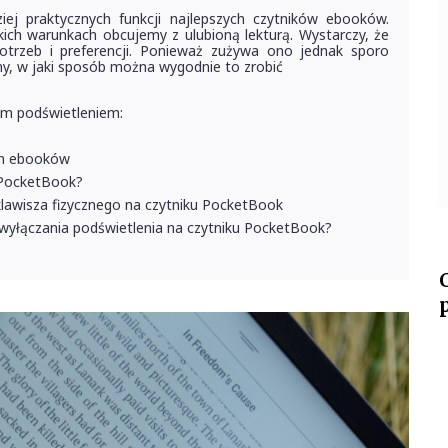
ej praktycznych funkcji najlepszych czytników ebooków.
kich warunkach obcujemy z ulubioną lekturą. Wystarczy, że
otrzeb i preferencji. Ponieważ zużywa ono jednak sporo
my, w jaki sposób można wygodnie to zrobić
m podświetleniem:
ch ebooków
u PocketBook?
lawisza fizycznego na czytniku PocketBook
a/wyłączania podświetlenia na czytniku PocketBook?