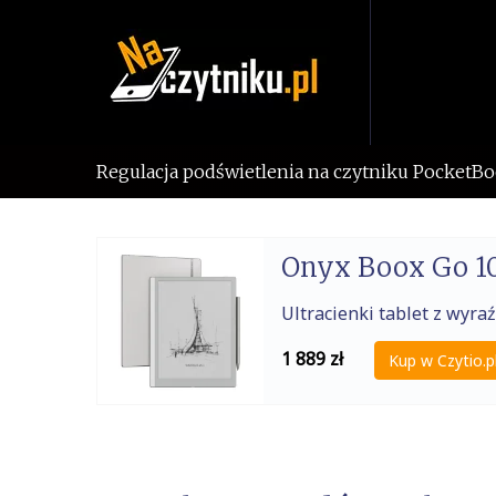
Skip
to
content
Regulacja podświetlenia na czytniku PocketB
Onyx Boox Go 10
Ultracienki tablet z wy
1 889
zł
Kup w Czytio.p