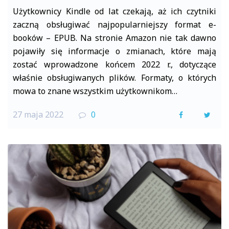
Użytkownicy Kindle od lat czekają, aż ich czytniki
zaczną obsługiwać najpopularniejszy format e-
booków – EPUB. Na stronie Amazon nie tak dawno
pojawiły się informacje o zmianach, które mają
zostać wprowadzone końcem 2022 r., dotyczące
właśnie obsługiwanych plików. Formaty, o których
mowa to znane wszystkim użytkownikom…
27 maja 2022
0
F
T
a
w
c
i
e
t
b
t
o
e
o
r