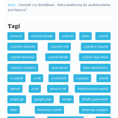
MaQ
-
Storytel czy BookBeat – która platforma do audiobooków
jest lepsza?
Tagi
amazon
Amazon Kindle
android
boox
czytnik
czytnik e-booków
czytnik e-ink
czytnik e-książek
czytnik ebooków
czytnik Kindle
czytnik Onyx Boox
czytnik z rysikiem
duży ekran
duży wyświetlacz
e-czytnik
e-ink
e-notatnik
e-papier
ebook
ebooki
e ink
ekran e ink
elektroniczne notatki
empik go
google play
Kindle
kindle paperwhite
kobo
kolorowy czytnik
kolorowy e-papier