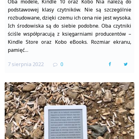
Oba modele, Kindle 10 oraz Kobo Nia należą do
podstawowej klasy czytników. Nie są szczególnie
rozbudowane, dzięki czemu ich cena nie jest wysoka.
Ich środowiska są do siebie podobne. Oba czytniki
ściśle współpracują z księgarniami producentów –
Kindle Store oraz Kobo eBooks. Rozmiar ekranu,
pamięć…
7 sierpnia 2022
0
F
T
a
w
c
i
e
t
b
t
o
e
o
r