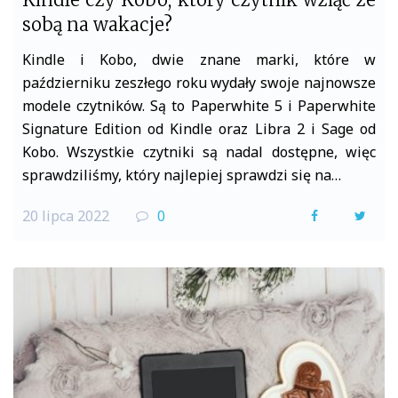
sobą na wakacje?
Kindle i Kobo, dwie znane marki, które w
październiku zeszłego roku wydały swoje najnowsze
modele czytników. Są to Paperwhite 5 i Paperwhite
Signature Edition od Kindle oraz Libra 2 i Sage od
Kobo. Wszystkie czytniki są nadal dostępne, więc
sprawdziliśmy, który najlepiej sprawdzi się na…
20 lipca 2022
0
F
T
a
w
c
i
e
t
b
t
o
e