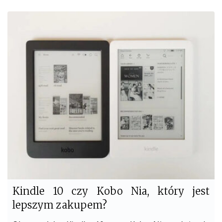
c
i
e
t
b
t
o
e
o
r
k
Kindle 10 czy Kobo Nia, który jest
lepszym zakupem?