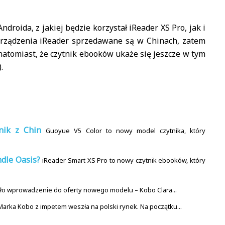
roida, z jakiej będzie korzystał iReader XS Pro, jak i
Urządzenia iReader sprzedawane są w Chinach, zatem
natomiast, że czytnik ebooków ukaże się jeszcze w tym
).
nik z Chin
Guoyue V5 Color to nowy model czytnika, który
ndle Oasis?
iReader Smart XS Pro to nowy czytnik ebooków, który
iło wprowadzenie do oferty nowego modelu – Kobo Clara...
Marka Kobo z impetem weszła na polski rynek. Na początku...