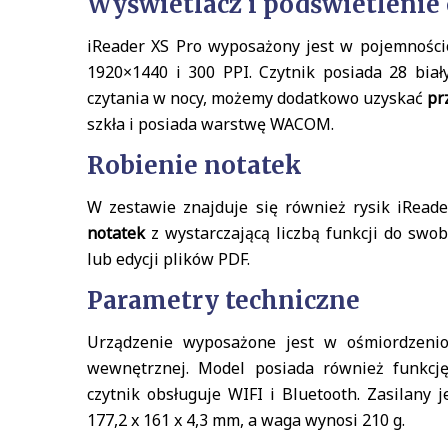
Wyświetlacz i podświetlenie
iReader XS Pro wyposażony jest w pojemności
1920×1440 i 300 PPI. Czytnik posiada 28 biał
czytania w nocy, możemy dodatkowo uzyskać
pr
szkła i posiada warstwę WACOM.
Robienie notatek
W zestawie znajduje się również rysik iReade
notatek
z wystarczającą liczbą funkcji do swo
lub edycji plików PDF.
Parametry techniczne
Urządzenie wyposażone jest w ośmiordzeni
wewnętrznej. Model posiada również funkcję
czytnik obsługuje WIFI i Bluetooth. Zasilany 
177,2 x 161 x 4,3 mm, a waga wynosi 210 g.