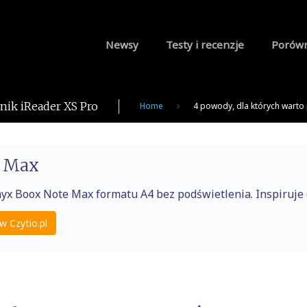
Newsy
Testy i recenzje
Porów
nik iReader XS Pro
Home
4 powody, dla których warto
e Max
nyx Boox Note Max formatu A4 bez podświetlenia. Inspiruj
w Czytio.pl