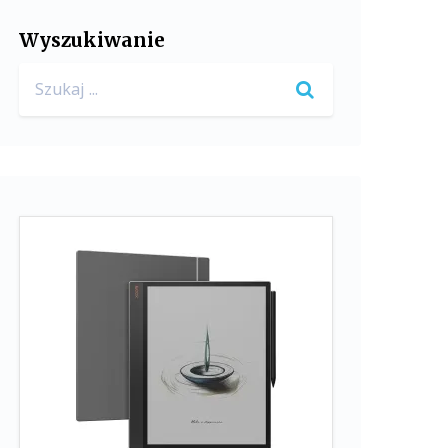
Wyszukiwanie
Search
for: