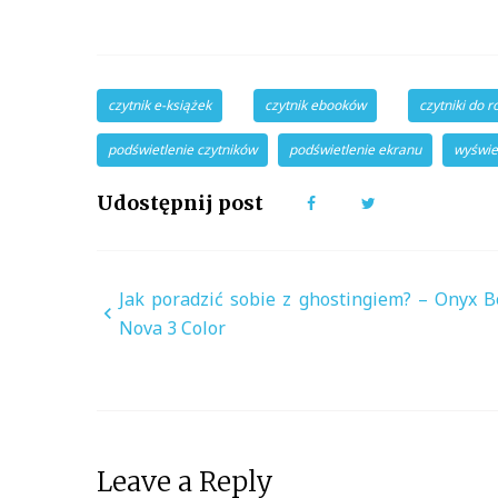
czytnik e-książek
czytnik ebooków
czytniki do r
podświetlenie czytników
podświetlenie ekranu
wyświe
Udostępnij post
Facebook
Twitter
Nawigacja
Jak poradzić sobie z ghostingiem? – Onyx B
Nova 3 Color
wpisu
Leave a Reply