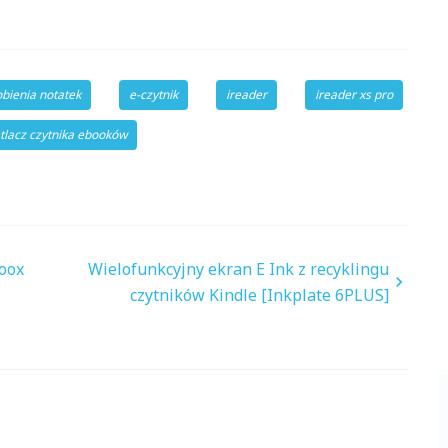
obienia notatek
e-czytnik
ireader
ireader xs pro
tlacz czytnika ebooków
oox
Wielofunkcyjny ekran E Ink z recyklingu
czytników Kindle [Inkplate 6PLUS]