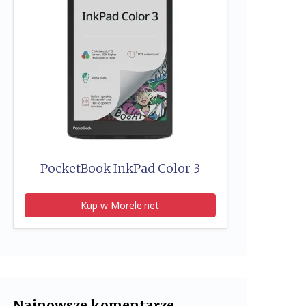
PocketBook InkPad Color 3
Kup w Morele.net
Najnowsze komentarze