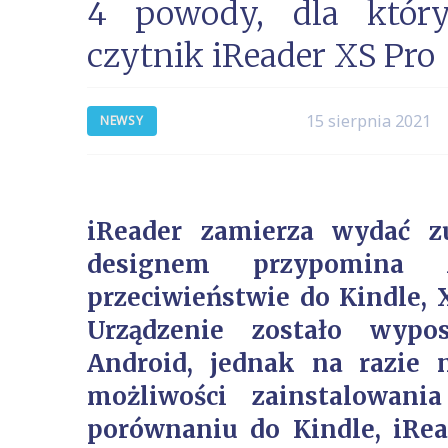
4 powody, dla któr
czytnik iReader XS Pro
15 sierpnia 2021
NEWSY
iReader zamierza wydać z
designem przypomina
przeciwieństwie do Kindle,
Urządzenie zostało wyp
Android, jednak na razie
możliwości zainstalowani
porównaniu do Kindle, iRe