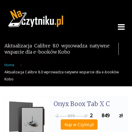
Skip
to
content
Aktualizacja Calibre 8.0 wprowadza natywne
wsparcie dla e-booków Kobo
Home
Aktualizacja Calibre 8.0 wprowadza natywne wsparcie dla e-booków
Kobo
Onyx Boox Tab X C
2 849
zł
2 899 zł
Kup w Czytio.pl