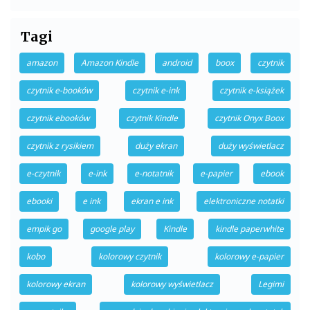
Tagi
amazon
Amazon Kindle
android
boox
czytnik
czytnik e-booków
czytnik e-ink
czytnik e-książek
czytnik ebooków
czytnik Kindle
czytnik Onyx Boox
czytnik z rysikiem
duży ekran
duży wyświetlacz
e-czytnik
e-ink
e-notatnik
e-papier
ebook
ebooki
e ink
ekran e ink
elektroniczne notatki
empik go
google play
Kindle
kindle paperwhite
kobo
kolorowy czytnik
kolorowy e-papier
kolorowy ekran
kolorowy wyświetlacz
Legimi