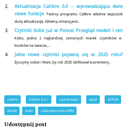
Aktualizacja Calibre 6.0 – wprowadzająca dwie
nowe funkcje
Twórcy programu Calibre właśnie wypuścili
dużą aktualizację. Główną zmianą jest...
Czytniki Kobo już w Polsce: Przegląd modeli i cen
Kobo, jedna z najbardziej cenionych marek czytników e-
booków na świecie,...
Jakie nowe czytniki pojawią się w 2025 roku?
Życzymy sobie i Wam, by rok 2025 obfitował w premiery...
calibre
Calibre 8.0.1
czytnik kobo
epub
KEPUB
Kindle
kobo
zabezpieczenia DRM
Udostępnij post