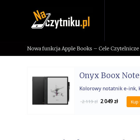
Skip
to
content
Nowa funkcja Apple Books – Cele Czytelnicze 
Onyx Boox Note 
Kolorowy notatnik e-ink, k
2 049
zł
2 119 zł
Kup 