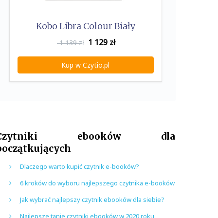
Kobo Libra Colour Biały
1 129
zł
1 139 zł
Kup w Czytio.pl
Czytniki ebooków dla
początkujących
Dlaczego warto kupić czytnik e-booków?
6 kroków do wyboru najlepszego czytnika e-booków
Jak wybrać najlepszy czytnik ebooków dla siebie?
Najlepsze tanie czytniki ebooków w 2020 roku