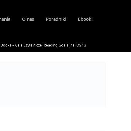
nania
O nas
Poradniki
Ebooki
Books – Cele Czytelnicze [Reading Goals] na iOS 13