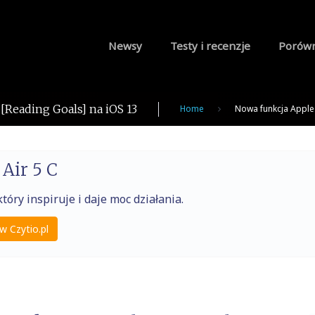
Newsy
Testy i recenzje
Porów
[Reading Goals] na iOS 13
Home
Nowa funkcja Apple 
Air 5 C
tóry inspiruje i daje moc działania.
w Czytio.pl