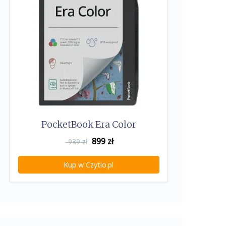
PocketBook Era Color
899
zł
939 zł
Kup w Czytio.pl