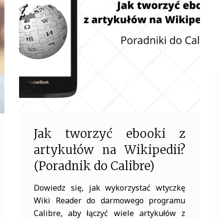
b
t
o
e
o
r
k
Jak tworzyć ebooki z
artykułów na Wikipedii?
(Poradnik do Calibre)
Dowiedz się, jak wykorzystać wtyczkę
Wiki Reader do darmowego programu
Calibre, aby łączyć wiele artykułów z