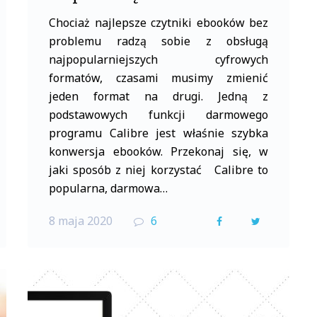
Chociaż najlepsze czytniki ebooków bez
problemu radzą sobie z obsługą
najpopularniejszych cyfrowych
formatów, czasami musimy zmienić
jeden format na drugi. Jedną z
podstawowych funkcji darmowego
programu Calibre jest właśnie szybka
konwersja ebooków. Przekonaj się, w
jaki sposób z niej korzystać Calibre to
popularna, darmowa…
8 maja 2020
6
F
T
a
w
c
i
e
t