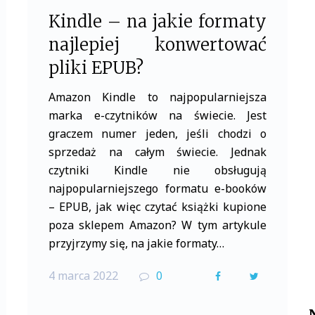
Kindle – na jakie formaty
najlepiej konwertować
pliki EPUB?
Amazon Kindle to najpopularniejsza
marka e-czytników na świecie. Jest
graczem numer jeden, jeśli chodzi o
sprzedaż na całym świecie. Jednak
czytniki Kindle nie obsługują
najpopularniejszego formatu e-booków
– EPUB, jak więc czytać książki kupione
poza sklepem Amazon? W tym artykule
przyjrzymy się, na jakie formaty…
4 marca 2022
0
F
T
a
w