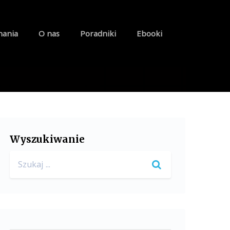
nania
O nas
Poradniki
Ebooki
Wyszukiwanie
Search
for: