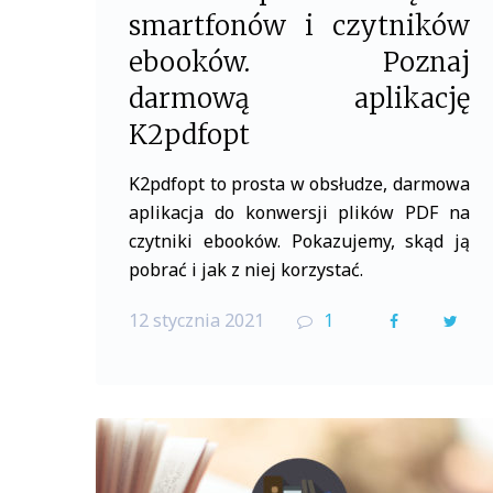
smartfonów i czytników
ebooków. Poznaj
darmową aplikację
K2pdfopt
K2pdfopt to prosta w obsłudze, darmowa
aplikacja do konwersji plików PDF na
czytniki ebooków. Pokazujemy, skąd ją
pobrać i jak z niej korzystać.
12 stycznia 2021
1
F
T
a
w
c
i
e
t
b
t