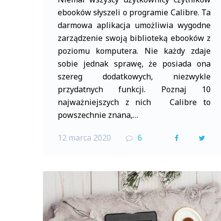
ebooków słyszeli o programie Calibre. Ta
darmowa aplikacja umożliwia wygodne
zarządzenie swoją biblioteką ebooków z
poziomu komputera. Nie każdy zdaje
sobie jednak sprawę, że posiada ona
szereg dodatkowych, niezwykle
przydatnych funkcji. Poznaj 10
najważniejszych z nich Calibre to
powszechnie znana,…
12 marca 2020
6
F
T
a
w
c
i
e
t
b
t