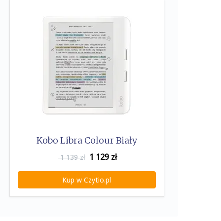
Kobo Libra Colour Biały
1 129
zł
1 139 zł
Kup w Czytio.pl