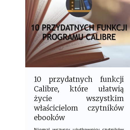
o
e
o
r
k
10 przydatnych funkcji
Calibre, które ułatwią
życie wszystkim
właścicielom czytników
ebooków
Niemal wszyscy użytkownicy czytników