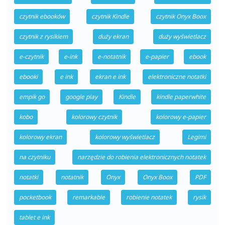
czytnik ebooków
czytnik Kindle
czytnik Onyx Boox
czytnik z rysikiem
duży ekran
duży wyświetlacz
e-czytnik
e-ink
e-notatnik
e-papier
ebook
ebooki
e ink
ekran e ink
elektroniczne notatki
empik go
google play
Kindle
kindle paperwhite
kobo
kolorowy czytnik
kolorowy e-papier
kolorowy ekran
kolorowy wyświetlacz
Legimi
na czytniku
narzędzie do robienia elektronicznych notatek
notatki
notatnik
Onyx
Onyx Boox
PDF
pocketbook
remarkable
robienie notatek
rysik
tablet e ink