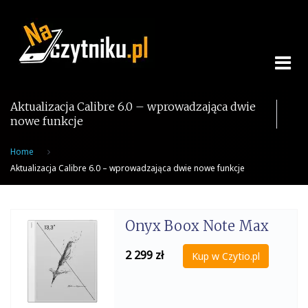
Skip
to
content
Aktualizacja Calibre 6.0 – wprowadzająca dwie
nowe funkcje
Home
Aktualizacja Calibre 6.0 – wprowadzająca dwie nowe funkcje
Onyx Boox Note Max
2 299
zł
Kup w Czytio.pl