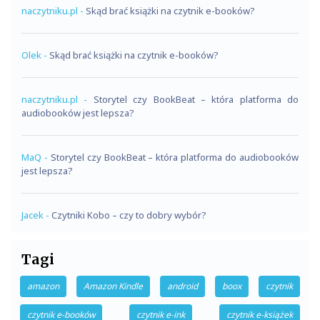
naczytniku.pl
-
Skąd brać książki na czytnik e-booków?
Olek
-
Skąd brać książki na czytnik e-booków?
naczytniku.pl
-
Storytel czy BookBeat – która platforma do
audiobooków jest lepsza?
MaQ
-
Storytel czy BookBeat – która platforma do audiobooków
jest lepsza?
Jacek
-
Czytniki Kobo – czy to dobry wybór?
Tagi
amazon
Amazon Kindle
android
boox
czytnik
czytnik e-booków
czytnik e-ink
czytnik e-książek