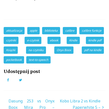
aktualizacja
apple
biblioteka
calibre
calibre funkcje
czytniki
e-czytnik
ebook
Kindle
kindle pdf
Książki
na czytniku
Onyx Boox
pdf na kindle
pocketbook
text-to-speech
Udostępnij post
Facebook
Twitter
Nawigacja
Dasung 253 vs Onyx
Kobo Libra 2 vs Kindle
wpisu
Boox Mira Pro –
Paperwhite 5 –