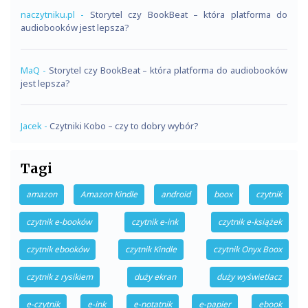
naczytniku.pl
-
Storytel czy BookBeat – która platforma do
audiobooków jest lepsza?
MaQ
-
Storytel czy BookBeat – która platforma do audiobooków
jest lepsza?
Jacek
-
Czytniki Kobo – czy to dobry wybór?
Tagi
amazon
Amazon Kindle
android
boox
czytnik
czytnik e-booków
czytnik e-ink
czytnik e-książek
czytnik ebooków
czytnik Kindle
czytnik Onyx Boox
czytnik z rysikiem
duży ekran
duży wyświetlacz
e-czytnik
e-ink
e-notatnik
e-papier
ebook