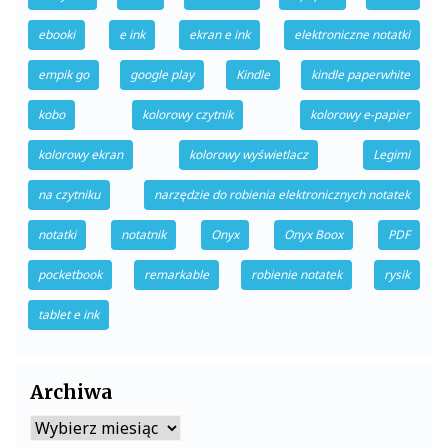
ebooki
e ink
ekran e ink
elektroniczne notatki
empik go
google play
Kindle
kindle paperwhite
kobo
kolorowy czytnik
kolorowy e-papier
kolorowy ekran
kolorowy wyświetlacz
Legimi
na czytniku
narzędzie do robienia elektronicznych notatek
notatki
notatnik
Onyx
Onyx Boox
PDF
pocketbook
remarkable
robienie notatek
rysik
tablet e ink
Archiwa
Archiwa