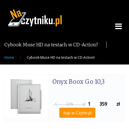
Skip
to
content
Cybook Muse HD na testach w CD-Action!
Home
Cybook Muse HD na testach w CD-Action!
Onyx Boox Go 10,3
1 359
zł
1 379 zł
Kup w Czytio.pl