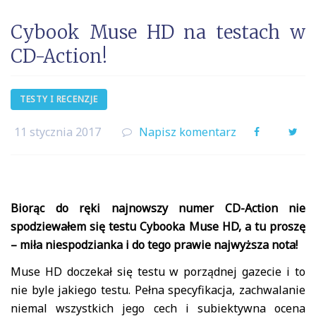
Cybook Muse HD na testach w
CD-Action!
TESTY I RECENZJE
11 stycznia 2017
Napisz komentarz
Facebook
Twi
Biorąc do ręki najnowszy numer CD-Action nie
spodziewałem się testu Cybooka Muse HD, a tu proszę
– miła niespodzianka i do tego prawie najwyższa nota!
Muse HD doczekał się testu w porządnej gazecie i to
nie byle jakiego testu. Pełna specyfikacja, zachwalanie
niemal wszystkich jego cech i subiektywna ocena