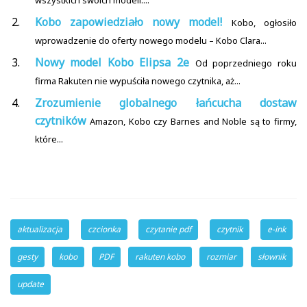
wszystkich swoich modeli....
Kobo zapowiedziało nowy model!
Kobo, ogłosiło
wprowadzenie do oferty nowego modelu – Kobo Clara...
Nowy model Kobo Elipsa 2e
Od poprzedniego roku
firma Rakuten nie wypuściła nowego czytnika, aż...
Zrozumienie globalnego łańcucha dostaw
czytników
Amazon, Kobo czy Barnes and Noble są to firmy,
które...
aktualizacja
czcionka
czytanie pdf
czytnik
e-ink
gesty
kobo
PDF
rakuten kobo
rozmiar
słownik
update