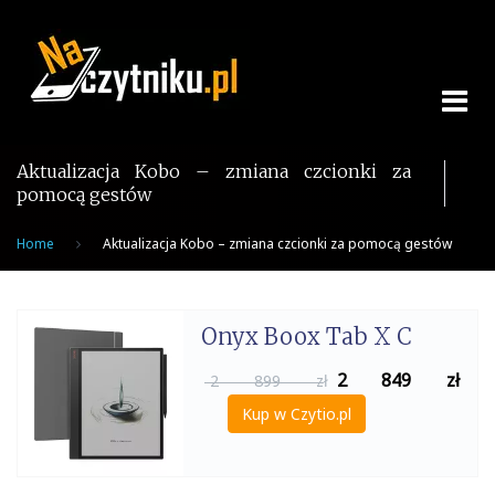
Skip
to
content
Aktualizacja Kobo – zmiana czcionki za
pomocą gestów
Home
Aktualizacja Kobo – zmiana czcionki za pomocą gestów
Onyx Boox Tab X C
2 849
zł
2 899 zł
Kup w Czytio.pl