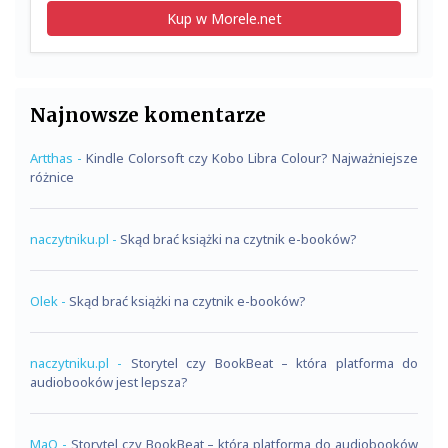
Kup w Morele.net
Najnowsze komentarze
Artthas
-
Kindle Colorsoft czy Kobo Libra Colour? Najważniejsze
różnice
naczytniku.pl
-
Skąd brać książki na czytnik e-booków?
Olek
-
Skąd brać książki na czytnik e-booków?
naczytniku.pl
-
Storytel czy BookBeat – która platforma do
audiobooków jest lepsza?
MaQ
-
Storytel czy BookBeat – która platforma do audiobooków