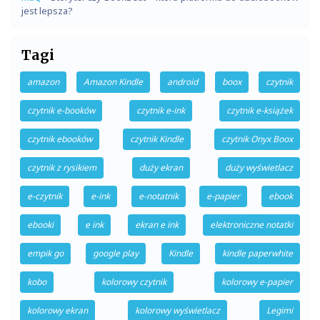
jest lepsza?
Tagi
amazon
Amazon Kindle
android
boox
czytnik
czytnik e-booków
czytnik e-ink
czytnik e-książek
czytnik ebooków
czytnik Kindle
czytnik Onyx Boox
czytnik z rysikiem
duży ekran
duży wyświetlacz
e-czytnik
e-ink
e-notatnik
e-papier
ebook
ebooki
e ink
ekran e ink
elektroniczne notatki
empik go
google play
Kindle
kindle paperwhite
kobo
kolorowy czytnik
kolorowy e-papier
kolorowy ekran
kolorowy wyświetlacz
Legimi