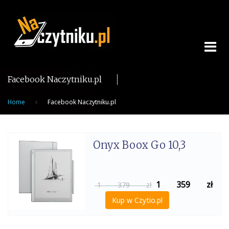
Skip
to
content
Facebook Naczytniku.pl
Home
Facebook Naczytniku.pl
Onyx Boox Go 10,3
1 359
zł
1 379 zł
Kup w Czytio.pl