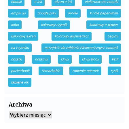
ebooki
e ink
ekran e ink
elektroniczne notatki
empik go
google play
Kindle
kindle paperwhite
kobo
kolorowy czytnik
kolorowy e-papier
kolorowy ekran
kolorowy wyświetlacz
Legimi
na czytniku
narzędzie do robienia elektronicznych notatek
notatki
notatnik
Onyx
Onyx Boox
PDF
pocketbook
remarkable
robienie notatek
rysik
tablet e ink
Archiwa
Archiwa