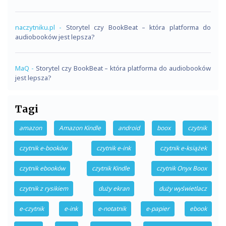
naczytniku.pl
-
Storytel czy BookBeat – która platforma do
audiobooków jest lepsza?
MaQ
-
Storytel czy BookBeat – która platforma do audiobooków
jest lepsza?
Tagi
amazon
Amazon Kindle
android
boox
czytnik
czytnik e-booków
czytnik e-ink
czytnik e-książek
czytnik ebooków
czytnik Kindle
czytnik Onyx Boox
czytnik z rysikiem
duży ekran
duży wyświetlacz
e-czytnik
e-ink
e-notatnik
e-papier
ebook