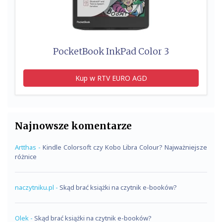
PocketBook InkPad Color 3
Kup w RTV EURO AGD
Najnowsze komentarze
Artthas
-
Kindle Colorsoft czy Kobo Libra Colour? Najważniejsze
różnice
naczytniku.pl
-
Skąd brać książki na czytnik e-booków?
Olek
-
Skąd brać książki na czytnik e-booków?