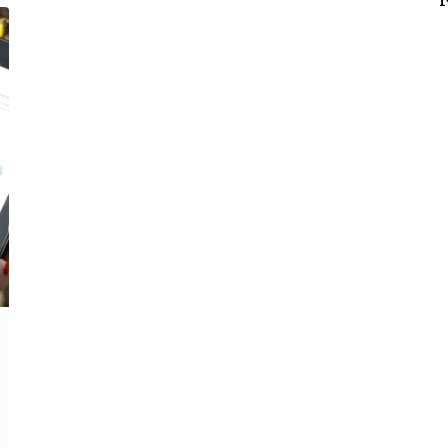
e
t
b
t
o
e
o
r
k