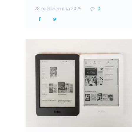
28 października 2025
0
F
T
a
w
c
i
e
t
b
t
o
e
o
r
k