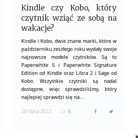
Kindle czy Kobo, który
czytnik wziąć ze sobą na
wakacje?
Kindle i Kobo, dwie znane marki, które w
październiku zeszłego roku wydały swoje
najnowsze modele czytników. Są to
Paperwhite 5 i Paperwhite Signature
Edition od Kindle oraz Libra 2 i Sage od
Kobo. Wszystkie czytniki są nadal
dostępne, więc sprawdziliśmy, który
najlepiej sprawdzi się na…
20 lipca 2022
0
F
T
a
w
c
i