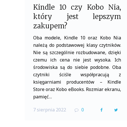
Kindle 10 czy Kobo Nia,
który jest lepszym
zakupem?
Oba modele, Kindle 10 oraz Kobo Nia
należą do podstawowej klasy czytników.
Nie są szczególnie rozbudowane, dzięki
czemu ich cena nie jest wysoka. Ich
środowiska są do siebie podobne. Oba
czytniki ściśle współpracują z
księgarniami producentów – Kindle
Store oraz Kobo eBooks. Rozmiar ekranu,
pamięć…
7 sierpnia 2022
0
F
T
a
w