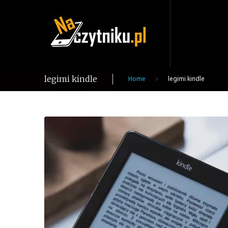
Skip
to
content
legimi kindle
Home
legimi kindle
Tag:
legimi
kindle