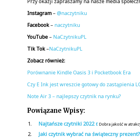
Przy okazji zapraszamy na nasze media społecz
Instagram
–
@naczytniku
Facebook
–
naczytniku
YouTube
–
NaCzytnikuPL
Tik
Tok
–
NaCzytnikuPL
Zobacz również:
Porównanie Kindle Oasis 3 i Pocketbook Era
Czy E Ink jest wreszcie gotowy do zastąpienia L
Note Air 3 – najlepszy czytnik na rynku?
Powiązane Wpisy:
Najtańsze czytniki 2022 r.
Dobra jakość w atrakcy
Jaki czytnik wybrać na świąteczny prezent?