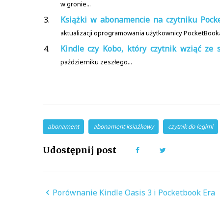
w gronie...
Książki w abonamencie na czytniku Pocke
aktualizacji oprogramowania użytkownicy PocketBooka
Kindle czy Kobo, który czytnik wziąć ze
październiku zeszłego...
abonament
abonament ksiażkowy
czytnik do legimi
Udostępnij post
Facebook
Twitter
Nawigacja
Porównanie Kindle Oasis 3 i Pocketbook Era
wpisu