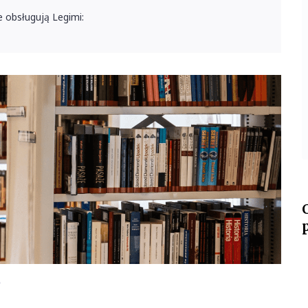
e obsługują Legimi:
?