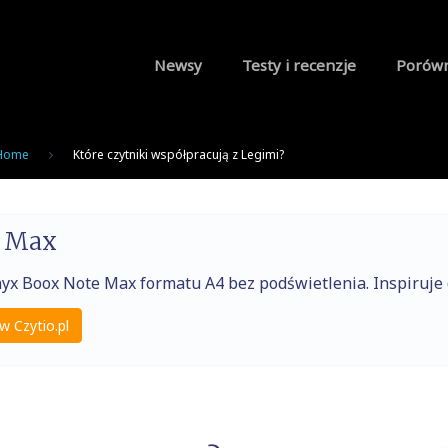
Newsy
Testy i recenzje
Porów
Home
Które czytniki współpracują z Legimi?
e Max
nyx Boox Note Max formatu A4 bez podświetlenia. Inspiruj
w Czytio.pl