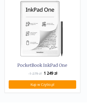
PocketBook InkPad One
1 249
zł
1 279 zł
Kup w Czytio.pl