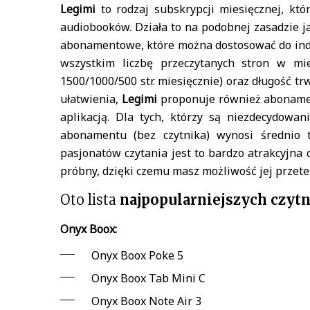
Legimi
to rodzaj subskrypcji miesięcznej, kt
audiobooków. Działa to na podobnej zasadzie j
abonamentowe, które można dostosować do ind
wszystkim liczbę przeczytanych stron w mi
1500/1000/500 str. miesięcznie) oraz długość tr
ułatwienia,
Legimi
proponuje również abonament
aplikacją. Dla tych, którzy są niezdecydowan
abonamentu (bez czytnika) wynosi średnio t
pasjonatów czytania jest to bardzo atrakcyjna 
próbny, dzięki czemu masz możliwość jej przet
Oto lista
najpopularniejszych czyt
Onyx Boox:
Onyx Boox Poke 5
Onyx Boox Tab Mini C
Onyx Boox Note Air 3