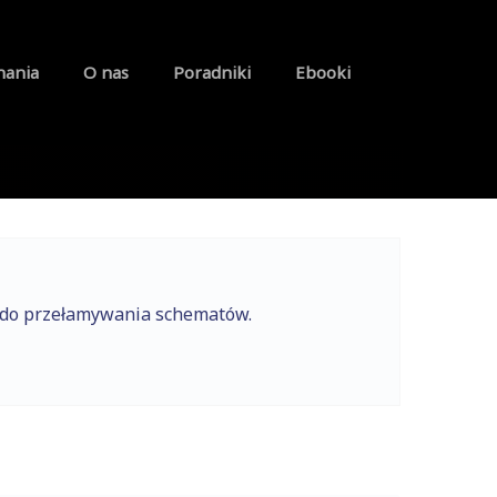
nania
O nas
Poradniki
Ebooki
e do przełamywania schematów.