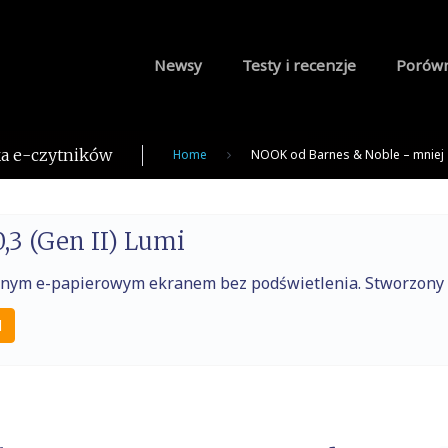
Newsy
Testy i recenzje
Porów
a e-czytników
Home
NOOK od Barnes & Noble – mniej 
,3 (Gen II) Lumi
raźnym e-papierowym ekranem bez podświetlenia. Stworzony
l