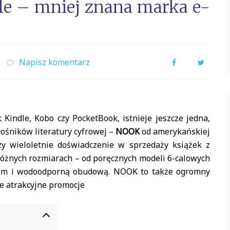
e – mniej znana marka e-
Napisz komentarz
Facebook
Twitter
 Kindle, Kobo czy PocketBook, istnieje jeszcze jedna,
łośników literatury cyfrowej –
NOOK
od amerykańskiej
zy wieloletnie doświadczenie w sprzedaży książek z
 różnych rozmiarach – od poręcznych modeli 6-calowych
niem i wodoodporną obudową. NOOK to także ogromny
że atrakcyjne promocje