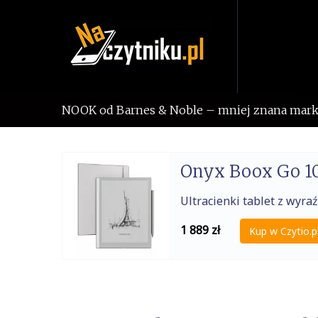
Skip
to
content
NOOK od Barnes & Noble – mniej znana mark
Onyx Boox Go 10
Ultracienki tablet z wy
1 889
zł
Kup w Czytio.p