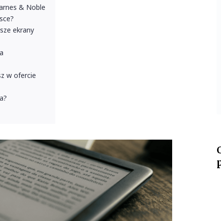
Barnes & Noble
sce?
sze ekrany
a
z w ofercie
ka?