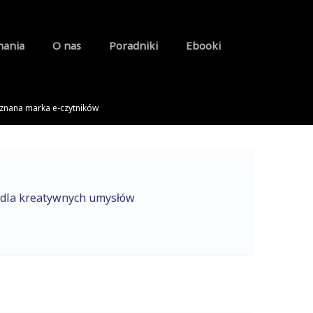
nania
O nas
Poradniki
Ebooki
znana marka e-czytników
 dla kreatywnych umysłów