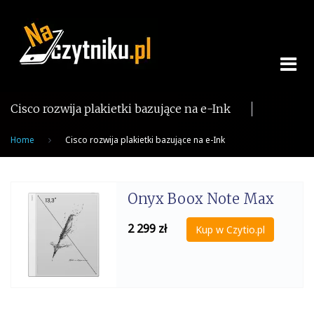
Skip
to
content
Cisco rozwija plakietki bazujące na e-Ink
Home
Cisco rozwija plakietki bazujące na e-Ink
Onyx Boox Note Max
2 299
zł
Kup w Czytio.pl