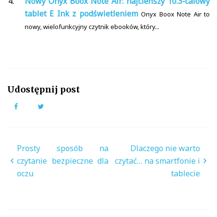
Nowy Onyx Boox Note Air: najcieńszy 10.3-calowy
tablet E Ink z podświetleniem
Onyx Boox Note Air to
nowy, wielofunkcyjny czytnik ebooków, który...
Udostępnij post
Facebook
Twitter
Nawigacja
Prosty sposób na
Dlaczego nie warto
wpisu
czytanie bezpieczne dla
czytać… na smartfonie i
oczu
tablecie