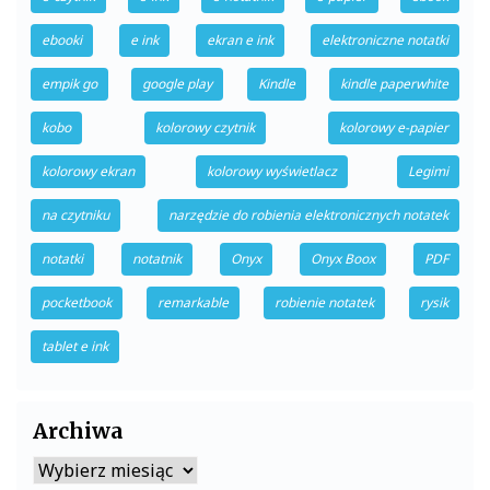
ebooki
e ink
ekran e ink
elektroniczne notatki
empik go
google play
Kindle
kindle paperwhite
kobo
kolorowy czytnik
kolorowy e-papier
kolorowy ekran
kolorowy wyświetlacz
Legimi
na czytniku
narzędzie do robienia elektronicznych notatek
notatki
notatnik
Onyx
Onyx Boox
PDF
pocketbook
remarkable
robienie notatek
rysik
tablet e ink
Archiwa
Archiwa