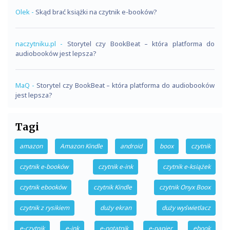
Olek
-
Skąd brać książki na czytnik e-booków?
naczytniku.pl
-
Storytel czy BookBeat – która platforma do
audiobooków jest lepsza?
MaQ
-
Storytel czy BookBeat – która platforma do audiobooków
jest lepsza?
Tagi
amazon
Amazon Kindle
android
boox
czytnik
czytnik e-booków
czytnik e-ink
czytnik e-książek
czytnik ebooków
czytnik Kindle
czytnik Onyx Boox
czytnik z rysikiem
duży ekran
duży wyświetlacz
e-czytnik
e-ink
e-notatnik
e-papier
ebook