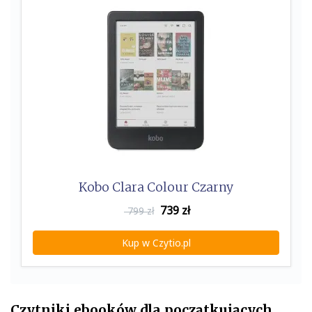
Kobo Clara Colour Czarny
739
zł
799 zł
Kup w Czytio.pl
Czytniki ebooków dla początkujących