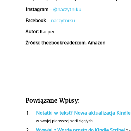
Instagram
–
@naczytniku
Facebook
–
naczytniku
Autor:
Kacper
Źródła: theebookreader.com, Amazon
Powiązane Wpisy:
Notatki w tekst? Nowa aktualizacja Kindle 
w swojej pierwszej serii ciągłych...
Wysyłaj z Worda prosto do Kindle Scribe!
Dzi