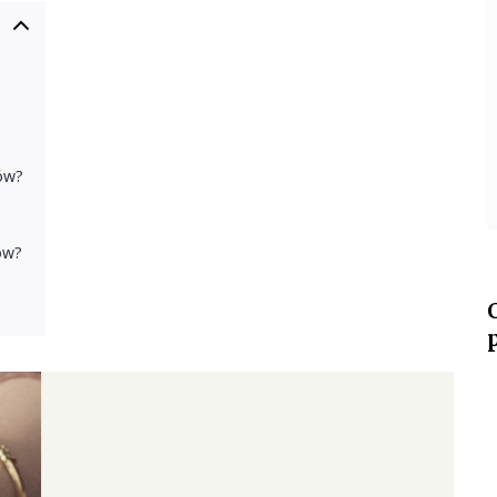
ków?
ów?