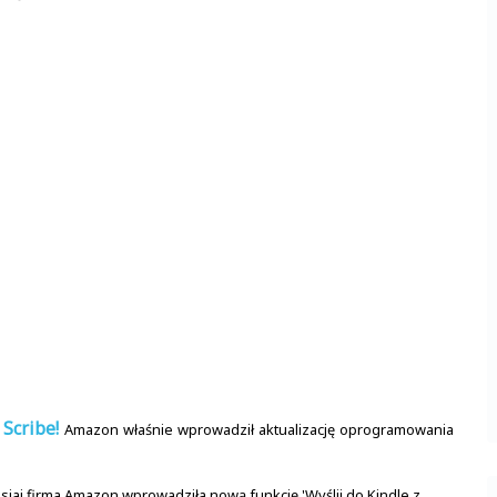
Scribe!
Amazon właśnie wprowadził aktualizację oprogramowania
siaj firma Amazon wprowadziła nową funkcję 'Wyślij do Kindle z...