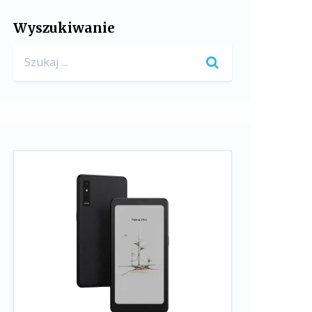
Wyszukiwanie
Search
for: