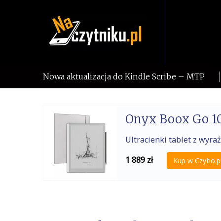
Skip
to
content
Nowa aktualizacja do Kindle Scribe – MTP
Onyx Boox Go 10
Ultracienki tablet z wy
1 889
zł
Kup w Czytio.p