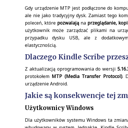
Gdy urządzenie MTP jest podłączone do komput
ale nie jako tradycyjny dysk. Zamiast tego ko
poleceń, które
pozwalają
na
przeglądanie, kopi
użytkownik może zarządzać plikami na urzą
przypadku dysku USB, ale z dodatkowym
elastycznością.
Dlaczego Kindle Scribe prze
Z aktualizacją oprogramowania do wersji
5.16.
protokołem
MTP (Media Transfer Protocol)
. 
urządzenie Android.
Jakie są konsekwencje tej z
Użytkownicy Windows
Dla użytkowników systemu Windows ta zmiana
wbudowany w system. Jednakże, Kindle Scribe