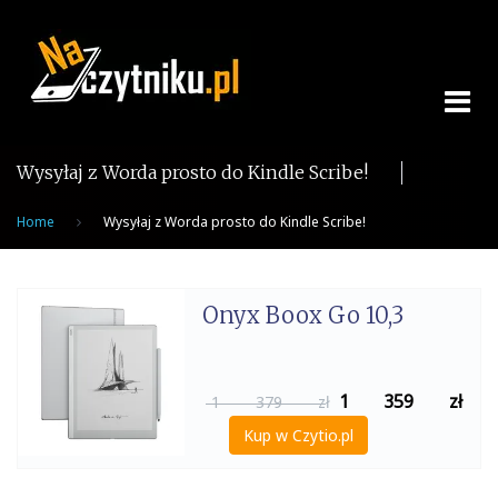
Skip
to
content
Wysyłaj z Worda prosto do Kindle Scribe!
Home
Wysyłaj z Worda prosto do Kindle Scribe!
Onyx Boox Go 10,3
1 359
zł
1 379 zł
Kup w Czytio.pl