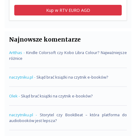
Kup w RTV EURO AGD
Najnowsze komentarze
Artthas
-
Kindle Colorsoft czy Kobo Libra Colour? Najważniejsze
różnice
naczytniku.pl
-
Skąd brać książki na czytnik e-booków?
Olek
-
Skąd brać książki na czytnik e-booków?
naczytniku.pl
-
Storytel czy BookBeat – która platforma do
audiobooków jest lepsza?