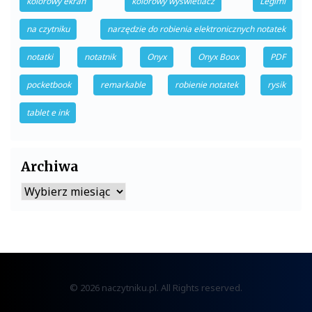
kolorowy ekran
kolorowy wyświetlacz
Legimi
na czytniku
narzędzie do robienia elektronicznych notatek
notatki
notatnik
Onyx
Onyx Boox
PDF
pocketbook
remarkable
robienie notatek
rysik
tablet e ink
Archiwa
Archiwa
© 2026 naczytniku.pl. All Rights reserved.