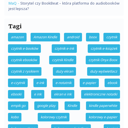
MaQ
-
Storytel czy BookBeat – która platforma do audiobooków
jest lepsza?
Tagi
amazon
Amazon Kindle
android
boox
czytnik
czytnik e-booków
czytnik e-ink
czytnik e-książek
czytnik ebooków
czytnik Kindle
czytnik Onyx Boox
czytnik z rysikiem
duży ekran
duży wyświetlacz
e-czytnik
e-ink
e-notatnik
e-papier
ebook
ebooki
e ink
ekran e ink
elektroniczne notatki
empik go
google play
Kindle
kindle paperwhite
kobo
kolorowy czytnik
kolorowy e-papier