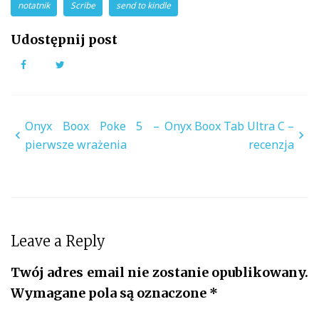
notatnik
Scribe
send to kindle
Udostępnij post
Facebook
Twitter
Nawigacja
Onyx Boox Poke 5 –
Onyx Boox Tab Ultra C –
wpisu
pierwsze wrażenia
recenzja
Leave a Reply
Twój adres email nie zostanie opublikowany.
Wymagane pola są oznaczone
*