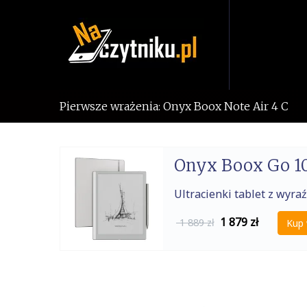
Skip
to
content
Pierwsze wrażenia: Onyx Boox Note Air 4 C
Onyx Boox Go 10
Ultracienki tablet z wy
1 879
zł
1 889 zł
Kup 