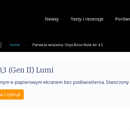
Newsy
Testy i recenzje
Porów
Home
Pierwsze wrażenia: Onyx Boox Note Air 4 C
,3 (Gen II) Lumi
raźnym e-papierowym ekranem bez podświetlenia. Stworzony
w Czytio.pl