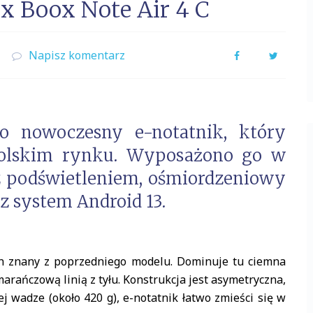
x Boox Note Air 4 C
Napisz komentarz
Facebook
Twitter
 nowoczesny e-notatnik, który
polskim rynku. Wyposażono go w
z podświetleniem, ośmiordzeniowy
az system Android 13.
gn znany z poprzedniego modelu. Dominuje tu ciemna
arańczową linią z tyłu. Konstrukcja jest asymetryczna,
j wadze (około 420 g), e-notatnik łatwo zmieści się w