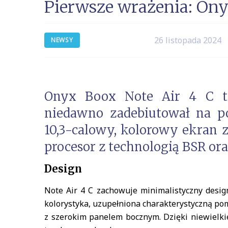
Pierwsze wrażenia: Ony
26 listopada 2024
NEWSY
Onyx Boox Note Air 4 C to
niedawno zadebiutował na 
10,3-calowy, kolorowy ekran 
procesor z technologią BSR or
Design
Note Air 4 C zachowuje minimalistyczny desi
kolorystyka, uzupełniona charakterystyczną pom
z szerokim panelem bocznym. Dzięki niewielkie