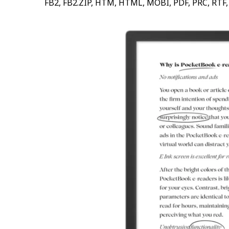
FB2, FB2.ZIP, HTM, HTML, MOBI, PDF, PRC, RTF, 