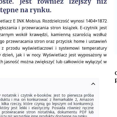
oste. Jest również lżejszy niż
stępne na rynku.
etlacz E INK Mobius. Rozdzielczość wynosi 1404×1872
zania i przewracania stron książek. E-czytnik jest
arnym wokół krawędzi, kamienną szarością wzdłuż
ego przewracania stron oraz przycisk home i ustawień
u z przodu wyświetlaczowi i systemowi temperatury
dzień, jak i w nocy. Wyświetlacz jest wyposażony w
ych jasność można zwiększyć lub całkowicie wyłączyć w
notatnik i czytnik e-booków. Jest to pierwsza próba
roduktu i ma on konkurować z Remarkable 2, Amazon
kilka rzeczy, które czynią go lepszym od konkurencji.
tóry jest lekki i elastyczny. Posiada również ręczne
mu przewracanie stron notatnika, dokumentu PDF lub
lżejszy niż wszystkie inne produkty dostępne na rynku.