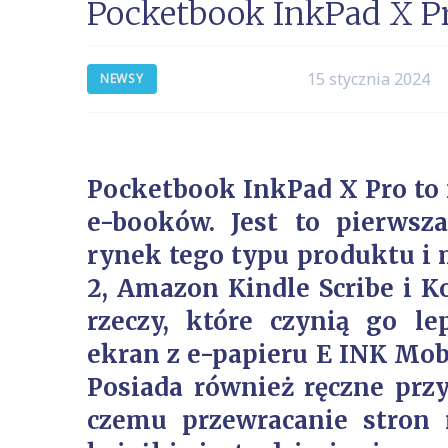
Pocketbook InkPad X Pr
15 stycznia 2024
NEWSY
Pocketbook InkPad X Pro to 
e-booków. Jest to pierwsz
rynek tego typu produktu i
2, Amazon Kindle Scribe i K
rzeczy, które czynią go l
ekran z e-papieru E INK Mobiu
Posiada również ręczne przy
czemu przewracanie stron