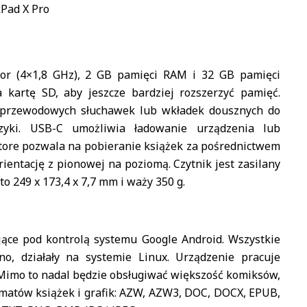
Pad X Pro
sor (4×1,8 GHz), 2 GB pamięci RAM i 32 GB pamięci
 kartę SD, aby jeszcze bardziej rozszerzyć pamięć.
ezprzewodowych słuchawek lub wkładek dousznych do
zyki. USB-C umożliwia ładowanie urządzenia lub
store pozwala na pobieranie książek za pośrednictwem
ientację z pionowej na poziomą. Czytnik jest zasilany
o 249 x 173,4 x 7,7 mm i waży 350 g.
jące pod kontrolą systemu Google Android. Wszystkie
o, działały na systemie Linux. Urządzenie pracuje
. Mimo to nadal będzie obsługiwać większość komiksów,
rmatów książek i grafik: AZW, AZW3, DOC, DOCX, EPUB,