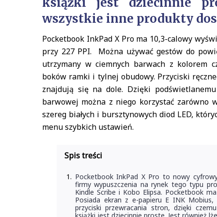
książki jest dziecinnie pr
wszystkie inne produkty do
Pocketbook InkPad X Pro ma 10,3-calowy wyświ
przy 227 PPI. Można używać gestów do powięks
utrzymany w ciemnych barwach z kolorem cz
boków ramki i tylnej obudowy. Przyciski ręczn
znajdują się na dole. Dzięki podświetlanem
barwowej można z niego korzystać zarówno w 
szereg białych i bursztynowych diod LED, któr
menu szybkich ustawień.
Spis treści
Pocketbook InkPad X Pro to nowy cyfrowy 
firmy wypuszczenia na rynek tego typu p
Kindle Scribe i Kobo Elipsa. Pocketbook ma 
Posiada ekran z e-papieru E INK Mobius, k
przyciski przewracania stron, dzięki cze
książki jest dziecinnie proste. Jest również 