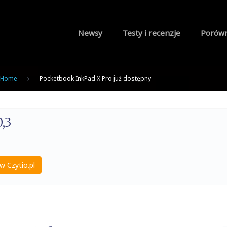
Newsy
Testy i recenzje
Porów
Home
Pocketbook InkPad X Pro już dostępny
,3
w Czytio.pl