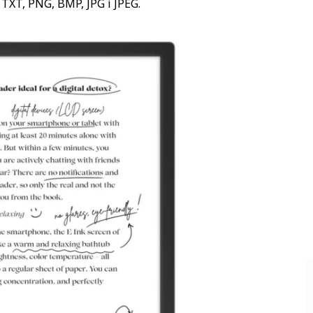
TXT, PNG, BMP, JPG i JPEG.