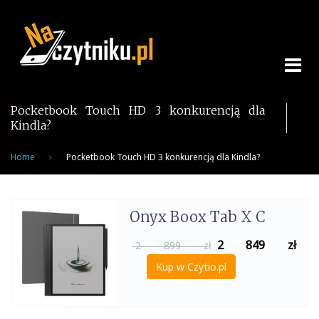
Skip
to
content
Pocketbook Touch HD 3 konkurencją dla
Kindla?
Home
Pocketbook Touch HD 3 konkurencją dla Kindla?
Onyx Boox Tab X C
2 849
zł
2 899 zł
Kup w Czytio.pl