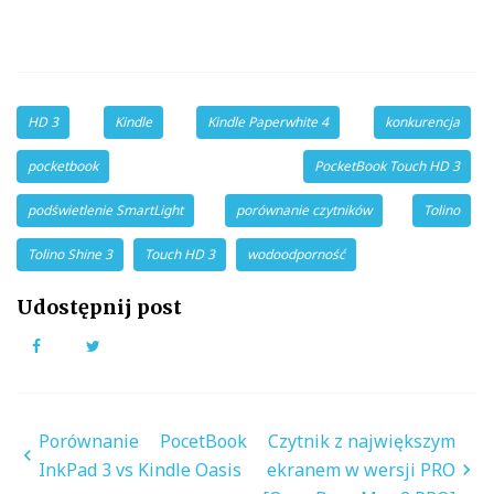
HD 3
Kindle
Kindle Paperwhite 4
konkurencja
pocketbook
PocketBook Touch HD 3
podświetlenie SmartLight
porównanie czytników
Tolino
Tolino Shine 3
Touch HD 3
wodoodporność
Udostępnij post
Facebook
Twitter
Nawigacja
Porównanie PocetBook
Czytnik z największym
wpisu
InkPad 3 vs Kindle Oasis
ekranem w wersji PRO