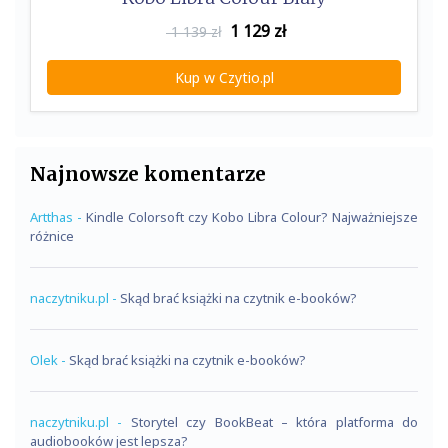
1 129
zł
1 139 zł
Kup w Czytio.pl
Najnowsze komentarze
Artthas
-
Kindle Colorsoft czy Kobo Libra Colour? Najważniejsze
różnice
naczytniku.pl
-
Skąd brać książki na czytnik e-booków?
Olek
-
Skąd brać książki na czytnik e-booków?
naczytniku.pl
-
Storytel czy BookBeat – która platforma do
audiobooków jest lepsza?