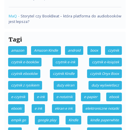
MaQ
-
Storytel czy BookBeat – która platforma do audiobooków
jest lepsza?
Tagi
amazon
Amazon Kindle
android
boox
czytnik
czytnik e-booków
czytnik e-ink
czytnik e-książek
czytnik ebooków
czytnik Kindle
czytnik Onyx Boox
czytnik z rysikiem
duży ekran
duży wyświetlacz
e-czytnik
e-ink
e-notatnik
e-papier
ebook
ebooki
e ink
ekran e ink
elektroniczne notatki
empik go
google play
Kindle
kindle paperwhite