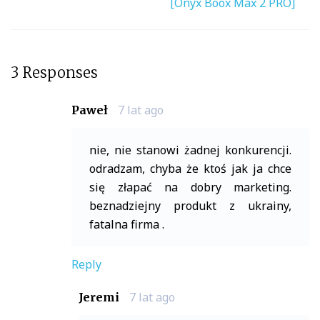
[Onyx Boox Max 2 PRO]
3 Responses
7 lat ago
Paweł
nie, nie stanowi żadnej konkurencji.
odradzam, chyba że ktoś jak ja chce
się złapać na dobry marketing.
beznadziejny produkt z ukrainy,
fatalna firma .
Reply
7 lat ago
Jeremi