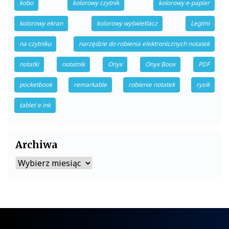
kobo
kolorowy czytnik
kolorowy e-papier
kolorowy ekran
kolorowy wyświetlacz
Legimi
na czytniku
narzędzie do robienia elektronicznych notatek
notatki
notatnik
Onyx
Onyx Boox
PDF
pocketbook
remarkable
robienie notatek
rysik
tablet e ink
Archiwa
Archiwa