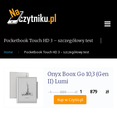
Skip
to
content
Pocketbook Touch HD 3 – szczegółowy test
Home
Pocketbook Touch HD 3 – szczegółowy test
Onyx Boox Go 10,3 (Gen
II) Lumi
1 879
zł
1 889 zł
Kup w Czytio.pl