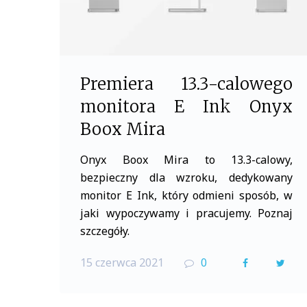
Premiera 13.3-calowego
monitora E Ink Onyx
Boox Mira
Onyx Boox Mira to 13.3-calowy,
bezpieczny dla wzroku, dedykowany
monitor E Ink, który odmieni sposób, w
jaki wypoczywamy i pracujemy. Poznaj
szczegóły.
15 czerwca 2021
0
F
T
a
w