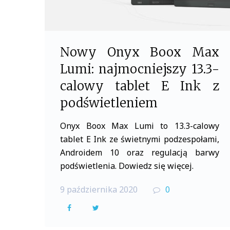
Nowy Onyx Boox Max
Lumi: najmocniejszy 13.3-
calowy tablet E Ink z
podświetleniem
Onyx Boox Max Lumi to 13.3-calowy
tablet E Ink ze świetnymi podzespołami,
Androidem 10 oraz regulacją barwy
podświetlenia. Dowiedz się więcej.
9 października 2020
0
F
T
a
w