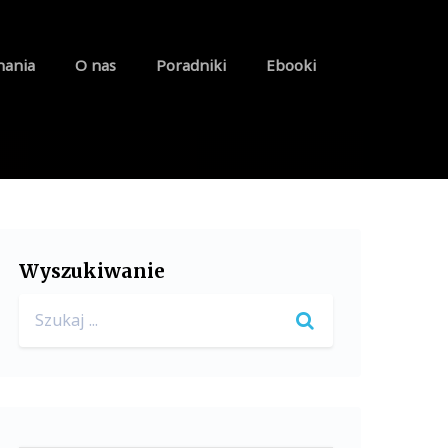
nania
O nas
Poradniki
Ebooki
Wyszukiwanie
Search
for: