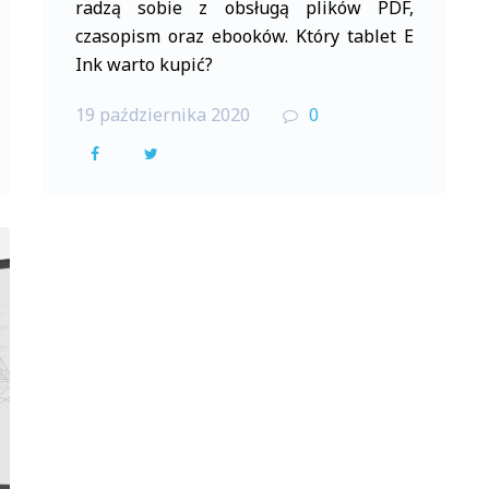
radzą sobie z obsługą plików PDF,
czasopism oraz ebooków. Który tablet E
Ink warto kupić?
19 października 2020
0
F
T
a
w
c
i
e
t
b
t
o
e
o
r
k