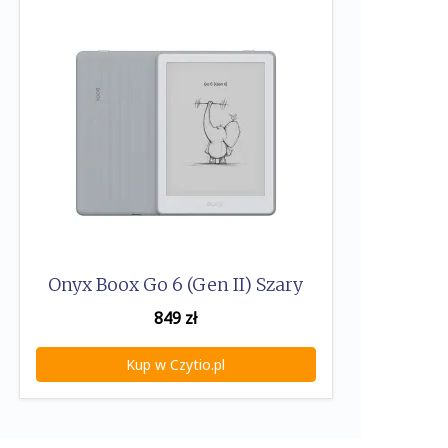
Onyx Boox Go 6 (Gen II) Szary
849
zł
Kup w Czytio.pl