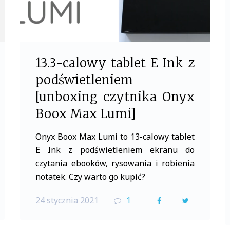
13.3-calowy tablet E Ink z
podświetleniem
[unboxing czytnika Onyx
Boox Max Lumi]
Onyx Boox Max Lumi to 13-calowy tablet
E Ink z podświetleniem ekranu do
czytania ebooków, rysowania i robienia
notatek. Czy warto go kupić?
24 stycznia 2021
1
F
T
a
w