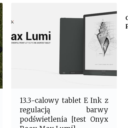
c
i
e
t
b
t
o
e
o
r
k
13.3-calowy tablet E Ink z
regulacją barwy
podświetlenia [test Onyx