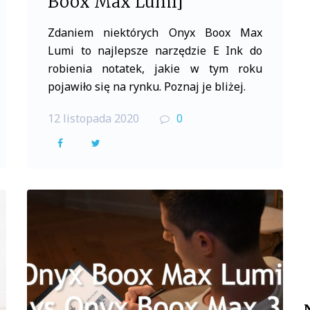
Boox Max Lumi]
Zdaniem niektórych Onyx Boox Max
Lumi to najlepsze narzędzie E Ink do
robienia notatek, jakie w tym roku
pojawiło się na rynku. Poznaj je bliżej.
12 listopada 2020
0
F
T
a
w
c
i
e
t
b
t
o
e
o
r