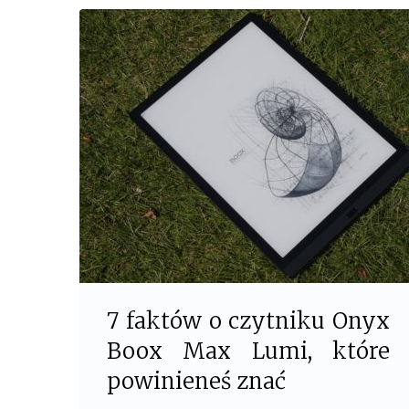
c
i
e
t
b
t
o
e
o
r
k
7 faktów o czytniku Onyx
Boox Max Lumi, które
powinieneś znać