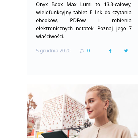
Onyx Boox Max Lumi to 13.3-calowy,
wielofunkcyjny tablet E Ink do czytania
ebooków, PDFów i robienia
elektronicznych notatek. Poznaj jego 7
właściwości.
5 grudnia 2020
0
F
T
a
w
c
i
e
t
b
t
o
e
o
r
k