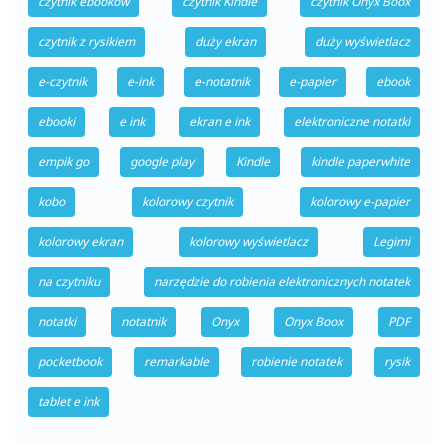
czytnik ebooków
czytnik Kindle
czytnik Onyx Boox
czytnik z rysikiem
duży ekran
duży wyświetlacz
e-czytnik
e-ink
e-notatnik
e-papier
ebook
ebooki
e ink
ekran e ink
elektroniczne notatki
empik go
google play
Kindle
kindle paperwhite
kobo
kolorowy czytnik
kolorowy e-papier
kolorowy ekran
kolorowy wyświetlacz
Legimi
na czytniku
narzędzie do robienia elektronicznych notatek
notatki
notatnik
Onyx
Onyx Boox
PDF
pocketbook
remarkable
robienie notatek
rysik
tablet e ink