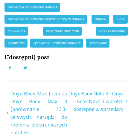
narzędzia do robienia notatek
narzędzie do robienia elektronicznych notatek
notatki
Onyx
Onyx Boox
onyx boox max lumi
onyx rysowanie
rysowanie
rysowanie i robienie notatek
szkicownik
Udostępnij post
Facebook
Twitter
Nawigacja
Onyx Boox Max Lumi vs
Onyx Boox Note 3 i Onyx
wpisu
Onyx Boox Max 3
Boox Nova 3 wkrótce
[porównanie 13.3-
dostępne w sprzedaży
calowych narzędzi do
robienia elektronicznych
notatek]