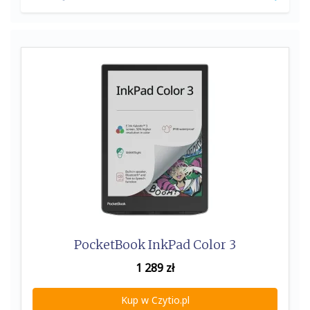
for:
PocketBook InkPad Color 3
1 289
zł
Kup w Czytio.pl