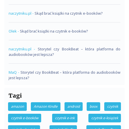
naczytniku.pl
-
Skąd brać książki na czytnik e-booków?
Olek
-
Skąd brać książki na czytnik e-booków?
naczytniku.pl
-
Storytel czy BookBeat – która platforma do
audiobooków jest lepsza?
MaQ
-
Storytel czy BookBeat – która platforma do audiobooków
jest lepsza?
Tagi
amazon
Amazon Kindle
android
boox
czytnik
czytnik e-booków
czytnik e-ink
czytnik e-książek