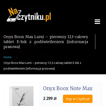
Skip
to
content
Onyx Boox Max Lumi – pierwszy 13,3-calowy
tablet E-Ink z podświetleniem [informacja
prasowa]
Home
Onyx Boox Max Lumi – pierwszy 13,3-calowy tablet E-Ink z
podświetleniem [informacja prasowa]
Onyx Boox Note Max
2 299
zł
Kup w Czytio.pl