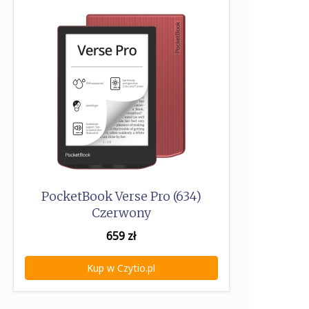
PocketBook Verse Pro (634)
Czerwony
659
zł
Kup w Czytio.pl