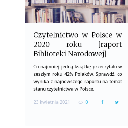
Czytelnictwo w Polsce w
2020 roku [raport
Biblioteki Narodowej]
Co najmniej jedną książkę przeczytało w
zeszłym roku 42% Polaków. Sprawdź, co
wynika z najnowszego raportu na temat
stanu czytelnictwa w Polsce.
23 kwietnia 2021
0
F
T
a
w
c
i