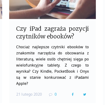
Czy iPad zagraża pozycji
czytników ebooków?
Chociaż najlepsze czytniki ebooków to
znakomite narzędzia do obcowania z
literaturą, wiele osób chętniej sięga po
wielofunkcyjne tablety. Z czego to
wynika? Czy Kindle, PocketBook i Onyx
są w stanie konkurować z iPadami
Apple?
21 lutego 2020
0
F
T
a
w