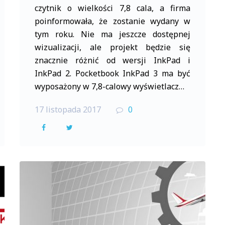
czytnik o wielkości 7,8 cala, a firma
poinformowała, że zostanie wydany w
tym roku. Nie ma jeszcze dostępnej
wizualizacji, ale projekt będzie się
znacznie różnić od wersji InkPad i
InkPad 2. Pocketbook InkPad 3 ma być
wyposażony w 7,8-calowy wyświetlacz…
17 listopada 2017
0
F
T
a
w
c
i
e
t
b
t
o
e