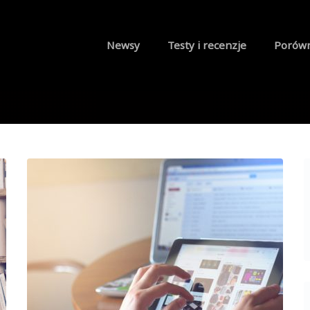
Newsy
Testy i recenzje
Porów