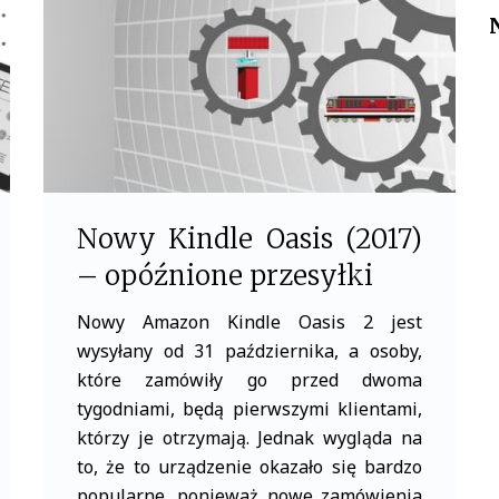
o
r
k
Nowy Kindle Oasis (2017)
– opóźnione przesyłki
Nowy Amazon Kindle Oasis 2 jest
wysyłany od 31 października, a osoby,
które zamówiły go przed dwoma
tygodniami, będą pierwszymi klientami,
którzy je otrzymają. Jednak wygląda na
to, że to urządzenie okazało się bardzo
popularne, ponieważ nowe zamówienia