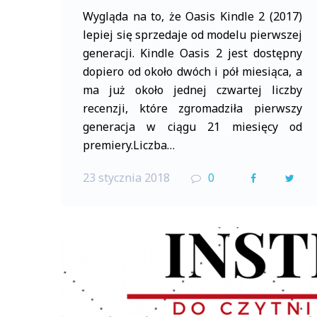
Wygląda na to, że Oasis Kindle 2 (2017)
lepiej się sprzedaje od modelu pierwszej
generacji. Kindle Oasis 2 jest dostępny
dopiero od około dwóch i pół miesiąca, a
ma już około jednej czwartej liczby
recenzji, które zgromadziła pierwszy
generacja w ciągu 21 miesięcy od
premiery.Liczba…
23 stycznia 2018
0
F
T
a
w
c
i
e
t
b
t
o
e