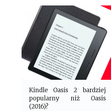
e
t
b
t
o
e
o
r
k
Kindle Oasis 2 bardziej
popularny niż Oasis
(2016)?