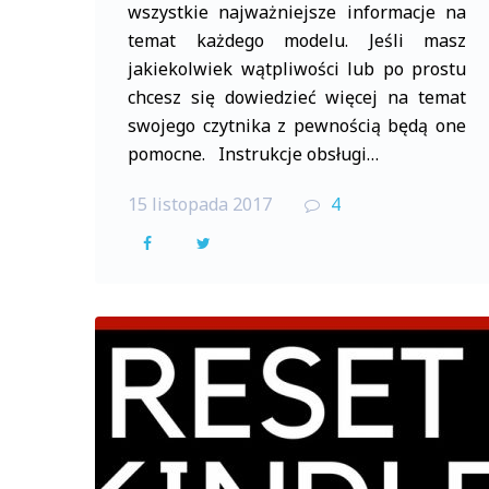
wszystkie najważniejsze informacje na
temat każdego modelu. Jeśli masz
jakiekolwiek wątpliwości lub po prostu
chcesz się dowiedzieć więcej na temat
swojego czytnika z pewnością będą one
pomocne. Instrukcje obsługi…
15 listopada 2017
4
F
T
a
w
c
i
e
t
b
t
o
e
o
r