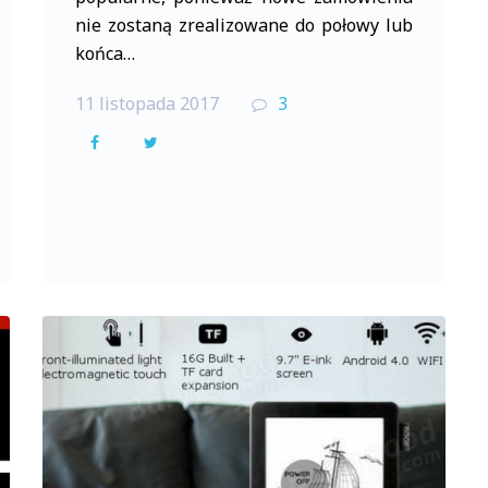
nie zostaną zrealizowane do połowy lub
końca…
11 listopada 2017
3
F
T
a
w
c
i
e
t
b
t
o
e
o
r
k