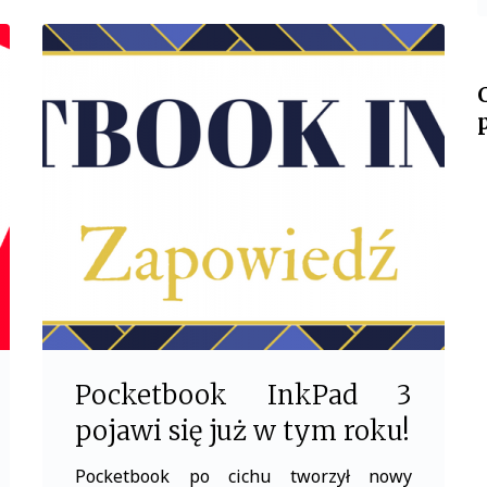
c
i
e
t
b
t
o
e
o
r
k
Pocketbook InkPad 3
pojawi się już w tym roku!
Pocketbook po cichu tworzył nowy