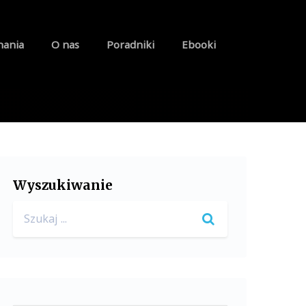
nania
O nas
Poradniki
Ebooki
Wyszukiwanie
Search
for: