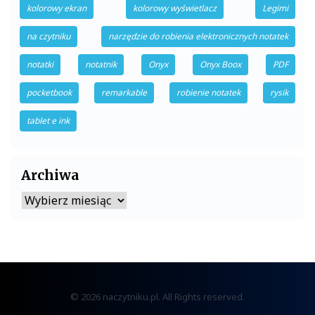
kolorowy ekran
kolorowy wyświetlacz
Legimi
na czytniku
narzędzie do robienia elektronicznych notatek
notatki
notatnik
Onyx
Onyx Boox
PDF
pocketbook
remarkable
robienie notatek
rysik
tablet e ink
Archiwa
Archiwa
© 2026 naczytniku.pl. All Rights reserved.