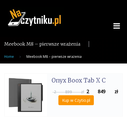
Skip
to
content
Meebook M8 – pierwsze wrażenia
Home
Meebook M8 – pierwsze wrażenia
Onyx Boox Tab X C
2 849
zł
2 899 zł
Kup w Czytio.pl