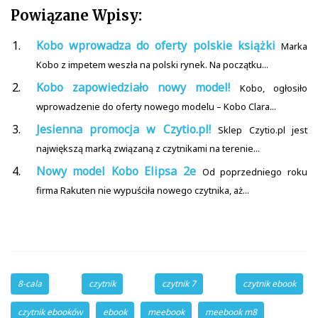
Powiązane Wpisy:
Kobo wprowadza do oferty polskie książki
Marka
Kobo z impetem weszła na polski rynek. Na początku...
Kobo zapowiedziało nowy model!
Kobo, ogłosiło
wprowadzenie do oferty nowego modelu – Kobo Clara...
Jesienna promocja w Czytio.pl!
Sklep Czytio.pl jest
największą marką związaną z czytnikami na terenie...
Nowy model Kobo Elipsa 2e
Od poprzedniego roku
firma Rakuten nie wypuściła nowego czytnika, aż...
8-cala
czytnik
czytnik 7
czytnik ebook
czytnik ebooków
ebook
meebook
meebook m8