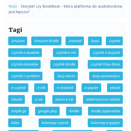
MaQ
-
Storytel czy BookBeat – która platforma do audiobooków
jest lepsza?
Tagi
amazon
Amazon Kindle
android
boox
czytnik
czytnik e-booków
czytnik e-ink
czytnik e-książek
czytnik ebooków
czytnik Kindle
czytnik Onyx Boox
czytnik z rysikiem
duży ekran
duży wyświetlacz
e-czytnik
e-ink
e-notatnik
e-papier
ebook
ebooki
e ink
ekran e ink
elektroniczne notatki
empik go
google play
Kindle
kindle paperwhite
kobo
kolorowy czytnik
kolorowy e-papier