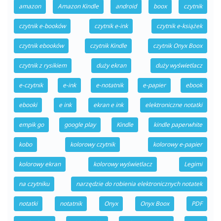
amazon
Amazon Kindle
android
boox
czytnik
czytnik e-booków
czytnik e-ink
czytnik e-książek
czytnik ebooków
czytnik Kindle
czytnik Onyx Boox
czytnik z rysikiem
duży ekran
duży wyświetlacz
e-czytnik
e-ink
e-notatnik
e-papier
ebook
ebooki
e ink
ekran e ink
elektroniczne notatki
empik go
google play
Kindle
kindle paperwhite
kobo
kolorowy czytnik
kolorowy e-papier
kolorowy ekran
kolorowy wyświetlacz
Legimi
na czytniku
narzędzie do robienia elektronicznych notatek
notatki
notatnik
Onyx
Onyx Boox
PDF