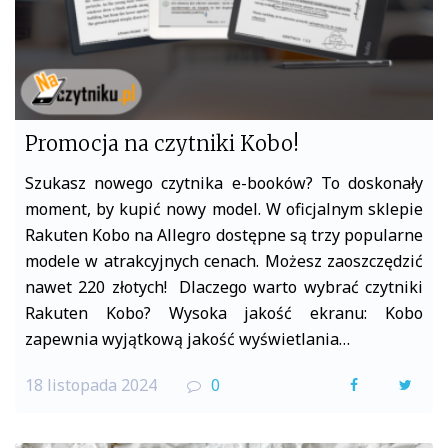
Promocja na czytniki Kobo!
Szukasz nowego czytnika e-booków? To doskonały
moment, by kupić nowy model. W oficjalnym sklepie
Rakuten Kobo na Allegro dostępne są trzy popularne
modele w atrakcyjnych cenach. Możesz zaoszczędzić
nawet 220 złotych! Dlaczego warto wybrać czytniki
Rakuten Kobo? Wysoka jakość ekranu: Kobo
zapewnia wyjątkową jakość wyświetlania…
18 listopada 2024
0
F
T
a
w