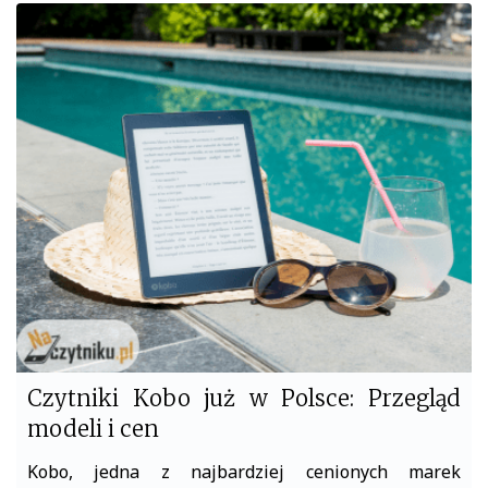
c
i
e
t
b
t
o
e
o
r
k
Czytniki Kobo już w Polsce: Przegląd
modeli i cen
Kobo, jedna z najbardziej cenionych marek