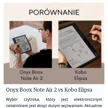
c
i
e
t
b
t
o
e
o
r
k
Onyx Boox Note Air 2 vs Kobo Elipsa
Wybór czytnika, który jest elektronicznym
notatnikiem jest dosyć dużym wyzwaniem. Aktualnie