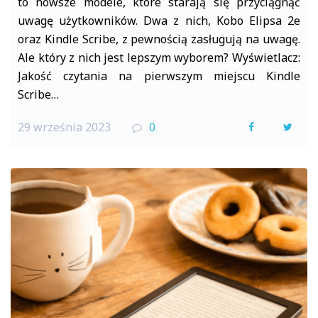
to nowsze modele, które starają się przyciągnąć
uwagę użytkowników. Dwa z nich, Kobo Elipsa 2e
oraz Kindle Scribe, z pewnością zasługują na uwagę.
Ale który z nich jest lepszym wyborem? Wyświetlacz:
Jakość czytania na pierwszym miejscu Kindle
Scribe…
29 września 2023
0
F
T
a
w
c
i
e
t
b
t
o
e
o
r
k