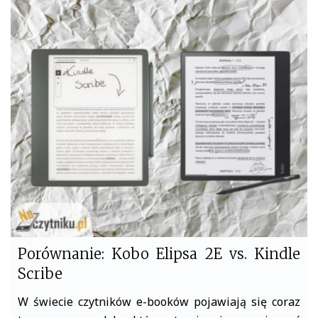
c
i
e
t
b
t
o
e
o
r
k
Porównanie: Kobo Elipsa 2E vs. Kindle
Scribe
W świecie czytników e-booków pojawiają się coraz