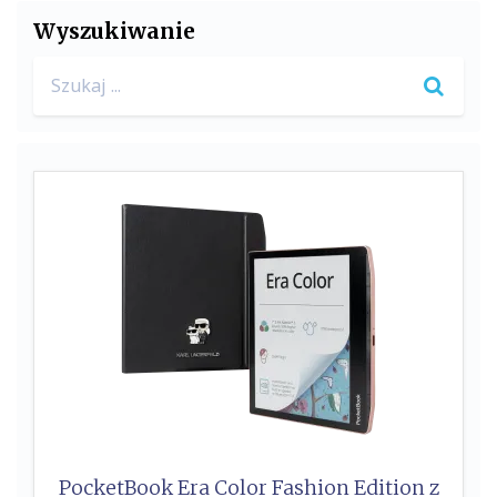
e
t
Wyszukiwanie
b
t
Search
o
e
for:
o
r
k
PocketBook Era Color Fashion Edition z