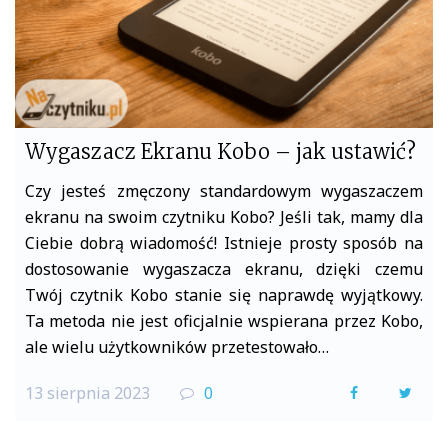
Wygaszacz Ekranu Kobo – jak ustawić?
Czy jesteś zmęczony standardowym wygaszaczem
ekranu na swoim czytniku Kobo? Jeśli tak, mamy dla
Ciebie dobrą wiadomość! Istnieje prosty sposób na
dostosowanie wygaszacza ekranu, dzięki czemu
Twój czytnik Kobo stanie się naprawdę wyjątkowy.
Ta metoda nie jest oficjalnie wspierana przez Kobo,
ale wielu użytkowników przetestowało…
13 sierpnia 2023
0
F
T
a
w