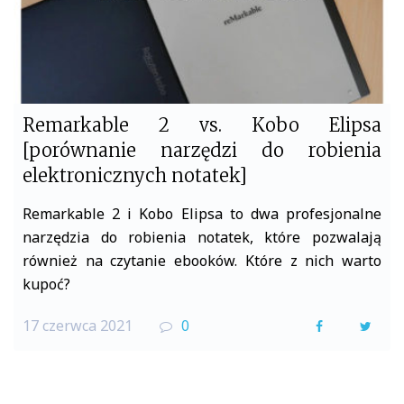
Remarkable 2 vs. Kobo Elipsa
[porównanie narzędzi do robienia
elektronicznych notatek]
Remarkable 2 i Kobo Elipsa to dwa profesjonalne
narzędzia do robienia notatek, które pozwalają
również na czytanie ebooków. Które z nich warto
kupoć?
17 czerwca 2021
0
F
T
a
w
c
i