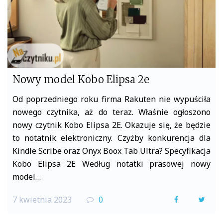
Nowy model Kobo Elipsa 2e
Od poprzedniego roku firma Rakuten nie wypuściła
nowego czytnika, aż do teraz. Właśnie ogłoszono
nowy czytnik Kobo Elipsa 2E. Okazuje się, że będzie
to notatnik elektroniczny. Czyżby konkurencja dla
Kindle Scribe oraz Onyx Boox Tab Ultra? Specyfikacja
Kobo Elipsa 2E Według notatki prasowej nowy
model…
7 kwietnia 2023
0
F
T
a
w