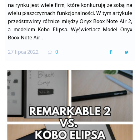
na rynku jest wiele firm, które konkurują ze sobą na
wielu płaszczyznach funkcjonalności. W tym artykule
przedstawimy różnice między Onyx Boox Note Air 2,
a modelem Kobo Elipsa. Wyświetlacz Model Onyx
Boox Note Air…
27 lipca 2022
0
F
T
a
w
c
i
e
t
b
t
o
e
o
r
k