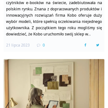
czytników e-booków na świecie, zadebiutowała na
polskim rynku. Znana z dopracowanych produktów i
innowacyjnych rozwiązań firma Kobo oferuje duży
wybór modeli, które spełnią oczekiwania niejednego
użytkownika. Z początkiem tego roku mogliśmy się
dowiedzieć, że Kobo uruchomiło swój sklep w…
21 lipca 2023
0
F
T
a
w
c
i
e
t
b
t
o
e
o
r
k