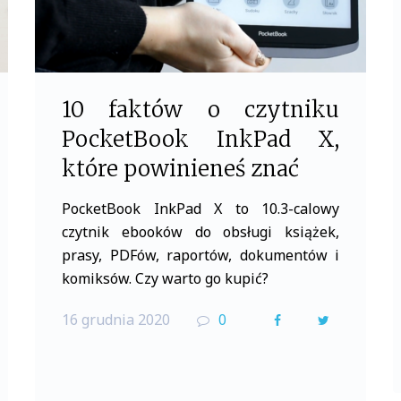
10 faktów o czytniku
PocketBook InkPad X,
które powinieneś znać
PocketBook InkPad X to 10.3-calowy
czytnik ebooków do obsługi książek,
prasy, PDFów, raportów, dokumentów i
komiksów. Czy warto go kupić?
16 grudnia 2020
0
F
T
a
w
c
i