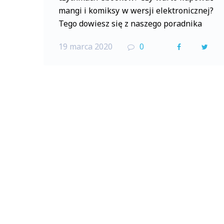
mangi i komiksy w wersji elektronicznej?
Tego dowiesz się z naszego poradnika
19 marca 2020
0
F
T
a
w
c
i
e
t
b
t
o
e
o
r
k