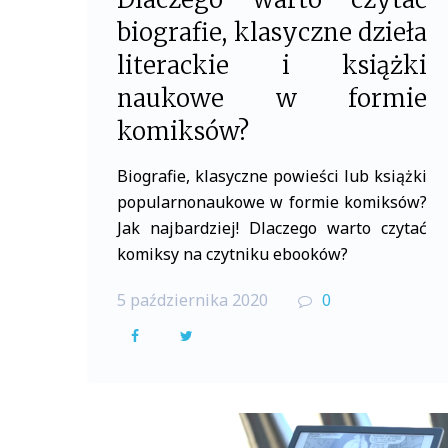
biografie, klasyczne dzieła
literackie i książki
naukowe w formie
komiksów?
Biografie, klasyczne powieści lub książki
popularnonaukowe w formie komiksów?
Jak najbardziej! Dlaczego warto czytać
komiksy na czytniku ebooków?
5 października 2020
0
F
T
a
w
c
i
e
t