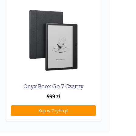
Onyx Boox Go 7 Czarny
999
zł
Kup w Czytio.pl