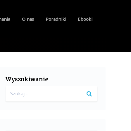
nania
O nas
Poradniki
Ebooki
Wyszukiwanie
Search
for: