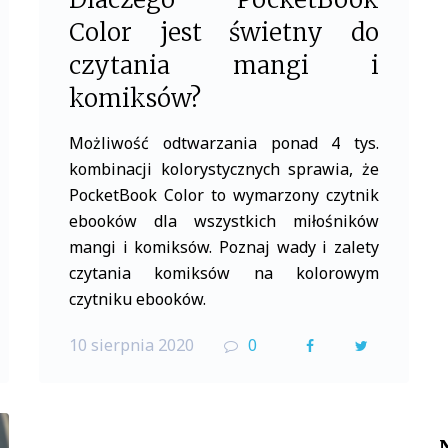
Color jest świetny do
czytania mangi i
komiksów?
Możliwość odtwarzania ponad 4 tys.
kombinacji kolorystycznych sprawia, że
PocketBook Color to wymarzony czytnik
ebooków dla wszystkich miłośników
mangi i komiksów. Poznaj wady i zalety
czytania komiksów na kolorowym
czytniku ebooków.
10 sierpnia 2020
0
F
T
a
w
c
i