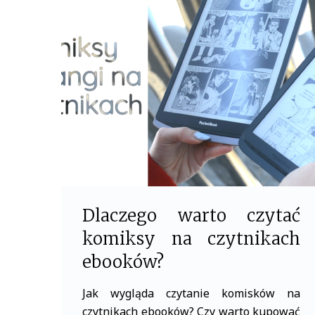
b
t
o
e
o
r
k
Dlaczego warto czytać
komiksy na czytnikach
ebooków?
Jak wygląda czytanie komisków na
czytnikach ebooków? Czy warto kupować