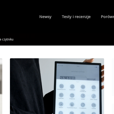
Newsy
Testy i recenzje
Porów
 czytniku