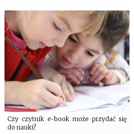
a
w
c
i
e
t
b
t
o
e
o
r
k
Czy czytnik e-book może przydać się
do nauki?