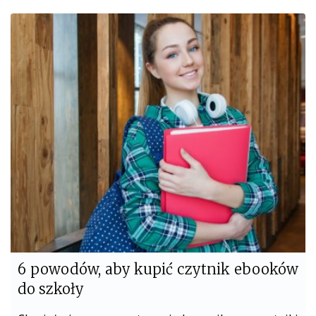
c
i
e
t
b
t
o
e
o
r
k
6 powodów, aby kupić czytnik ebooków
do szkoły