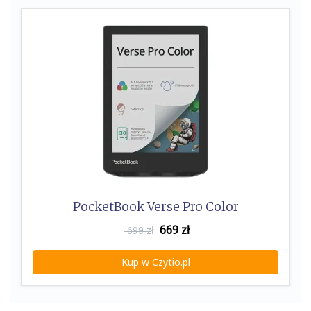
k
PocketBook Verse Pro Color
669
zł
699 zł
Kup w Czytio.pl