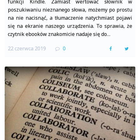
funkcji Kindle. Zamiast wertować słownik w
poszukiwaniu nieznanego słowa, możemy po prostu
na nie nacisnąć, a tłumaczenie natychmiast pojawi
się na ekranie naszego urządzenia. To sprawia, że
czytnik ebooków znakomicie nadaje się do…
22 czerwca 2019
0
F
T
a
w
c
i
e
t
b
t
o
e
o
r
k