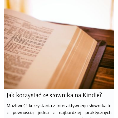
c
i
e
t
b
t
o
e
o
r
k
Jak korzystać ze słownika na Kindle?
Możliwość korzystania z interaktywnego słownika to
z pewnością jedna z najbardziej praktycznych