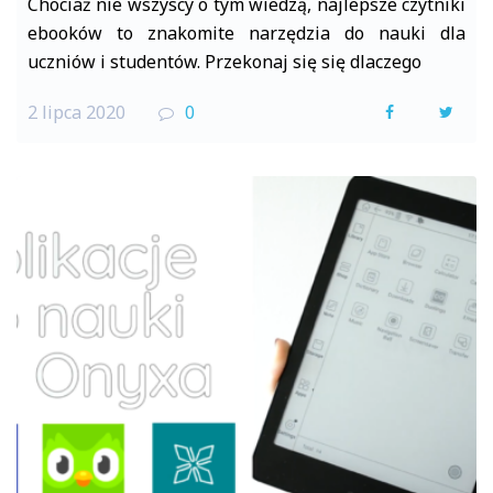
Chociaż nie wszyscy o tym wiedzą, najlepsze czytniki
ebooków to znakomite narzędzia do nauki dla
uczniów i studentów. Przekonaj się się dlaczego
2 lipca 2020
0
F
T
a
w
c
i
e
t
b
t
o
e
o
r
k