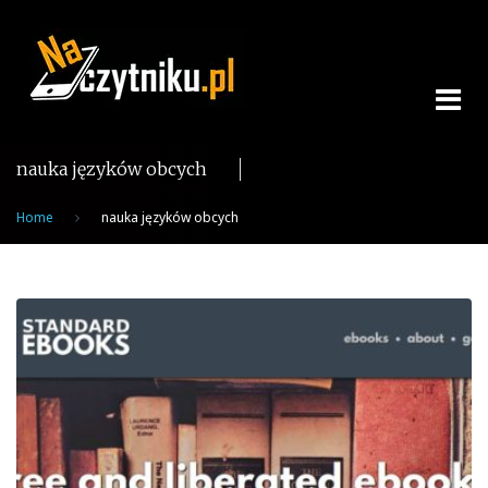
Skip
to
content
nauka języków obcych
Home
nauka języków obcych
Tag:
nauka
języków
obcych