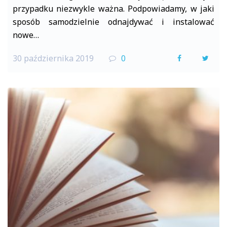
przypadku niezwykle ważna. Podpowiadamy, w jaki
sposób samodzielnie odnajdywać i instalować
nowe…
30 października 2019
0
F
T
a
w
c
i
e
t
b
t
o
e
o
r
k