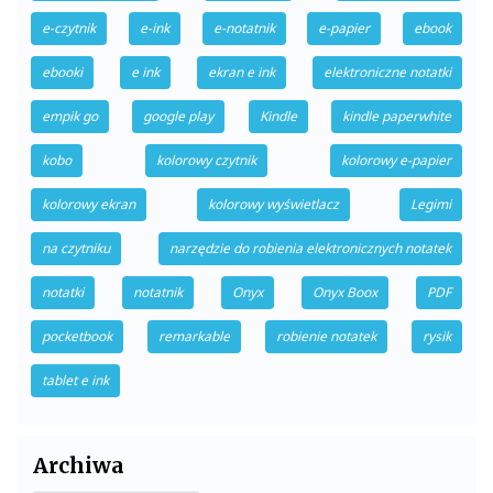
e-czytnik
e-ink
e-notatnik
e-papier
ebook
ebooki
e ink
ekran e ink
elektroniczne notatki
empik go
google play
Kindle
kindle paperwhite
kobo
kolorowy czytnik
kolorowy e-papier
kolorowy ekran
kolorowy wyświetlacz
Legimi
na czytniku
narzędzie do robienia elektronicznych notatek
notatki
notatnik
Onyx
Onyx Boox
PDF
pocketbook
remarkable
robienie notatek
rysik
tablet e ink
Archiwa