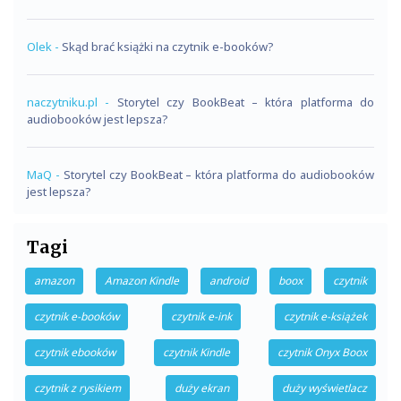
Olek
-
Skąd brać książki na czytnik e-booków?
naczytniku.pl
-
Storytel czy BookBeat – która platforma do
audiobooków jest lepsza?
MaQ
-
Storytel czy BookBeat – która platforma do audiobooków
jest lepsza?
Tagi
amazon
Amazon Kindle
android
boox
czytnik
czytnik e-booków
czytnik e-ink
czytnik e-książek
czytnik ebooków
czytnik Kindle
czytnik Onyx Boox
czytnik z rysikiem
duży ekran
duży wyświetlacz