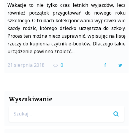
Wakacje to nie tylko czas letnich wyjazdów, lecz
również początek przygotowań do nowego roku
szkolnego. O trudach kolekcjonowania wyprawki wie
każdy rodzic, którego dziecko uczęszcza do szkoły.
Proces ten można nieco usprawnić, wpisując na listę
rzeczy do kupienia czytnik e-booków. Dlaczego takie
urządzenie powinno znaleźć…
21 sierpnia 2018
0
F
T
a
w
c
i
e
t
Wyszukiwanie
b
t
Search
o
e
for:
o
r