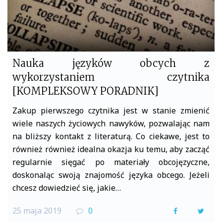
Nauka języków obcych z
wykorzystaniem czytnika
[KOMPLEKSOWY PORADNIK]
Zakup pierwszego czytnika jest w stanie zmienić
wiele naszych życiowych nawyków, pozwalając nam
na bliższy kontakt z literaturą. Co ciekawe, jest to
również również idealna okazja ku temu, aby zacząć
regularnie sięgać po materiały obcojęzyczne,
doskonaląc swoją znajomość języka obcego. Jeżeli
chcesz dowiedzieć się, jakie…
25 maja 2019
0
F
T