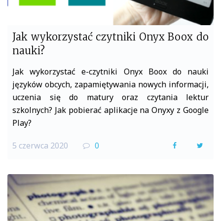
Jak wykorzystać czytniki Onyx Boox do
nauki?
Jak wykorzystać e-czytniki Onyx Boox do nauki
języków obcych, zapamiętywania nowych informacji,
uczenia się do matury oraz czytania lektur
szkolnych? Jak pobierać aplikacje na Onyxy z Google
Play?
5 czerwca 2020
0
F
T
a
w
c
i
e
t
b
t