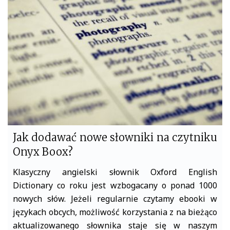
o
e
o
r
k
Jak dodawać nowe słowniki na czytniku
Onyx Boox?
Klasyczny angielski słownik Oxford English
Dictionary co roku jest wzbogacany o ponad 1000
nowych słów. Jeżeli regularnie czytamy ebooki w
językach obcych, możliwość korzystania z na bieżąco
aktualizowanego słownika staje się w naszym