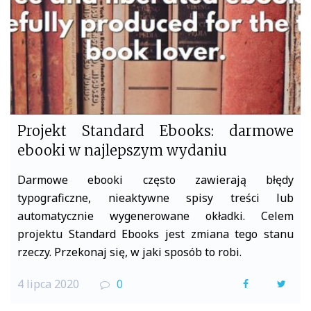
Projekt Standard Ebooks: darmowe
ebooki w najlepszym wydaniu
Darmowe ebooki często zawierają błędy
typograficzne, nieaktywne spisy treści lub
automatycznie wygenerowane okładki. Celem
projektu Standard Ebooks jest zmiana tego stanu
rzeczy. Przekonaj się, w jaki sposób to robi.
4 lipca 2020
0
F
T
a
w