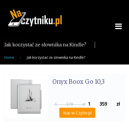
Skip
to
content
Jak korzystać ze słownika na Kindle?
Home
Jak korzystać ze słownika na Kindle?
Onyx Boox Go 10,3
1 359
zł
1 379 zł
Kup w Czytio.pl