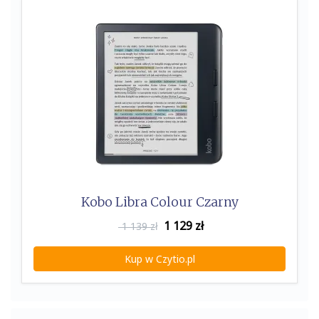
Kobo Libra Colour Czarny
1 129
zł
1 139 zł
Kup w Czytio.pl