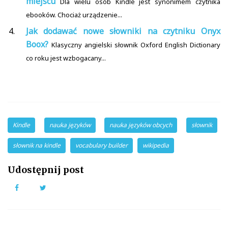
miejscu
Dla wielu osób Kindle jest synonimem czytnika
ebooków. Chociaż urządzenie...
Jak dodawać nowe słowniki na czytniku Onyx
Boox?
Klasyczny angielski słownik Oxford English Dictionary
co roku jest wzbogacany...
Kindle
nauka języków
nauka języków obcych
słownik
słownik na kindle
vocabulary builder
wikipedia
Udostępnij post
Facebook
Twitter