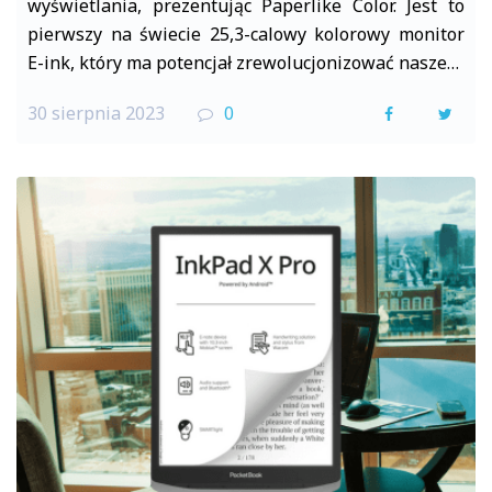
wyświetlania, prezentując Paperlike Color. Jest to
pierwszy na świecie 25,3-calowy kolorowy monitor
E-ink, który ma potencjał zrewolucjonizować nasze…
30 sierpnia 2023
0
F
T
a
w
c
i
e
t
b
t
o
e
o
r
k