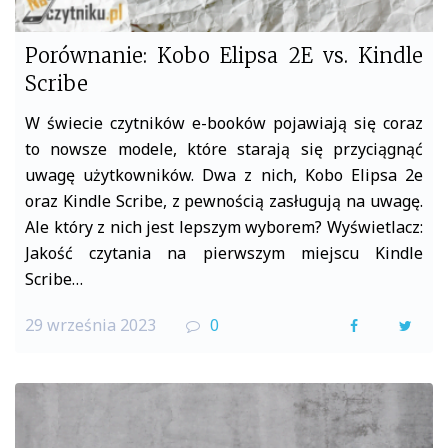
Porównanie: Kobo Elipsa 2E vs. Kindle
Scribe
W świecie czytników e-booków pojawiają się coraz
to nowsze modele, które starają się przyciągnąć
uwagę użytkowników. Dwa z nich, Kobo Elipsa 2e
oraz Kindle Scribe, z pewnością zasługują na uwagę.
Ale który z nich jest lepszym wyborem? Wyświetlacz:
Jakość czytania na pierwszym miejscu Kindle
Scribe…
29 września 2023
0
F
T
a
w
c
i
e
t