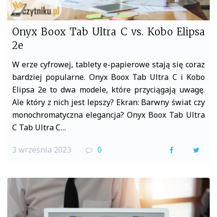
Onyx Boox Tab Ultra C vs. Kobo Elipsa
2e
W erze cyfrowej, tablety e-papierowe stają się coraz
bardziej popularne. Onyx Boox Tab Ultra C i Kobo
Elipsa 2e to dwa modele, które przyciągają uwagę.
Ale który z nich jest lepszy? Ekran: Barwny świat czy
monochromatyczna elegancja? Onyx Boox Tab Ultra
C Tab Ultra C…
3 września 2023
0
F
T
a
w
c
i
e
t