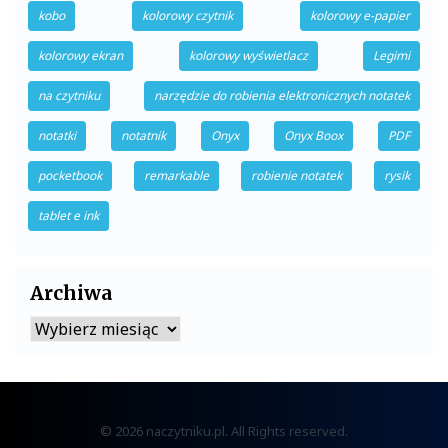
kobo
kolorowy czytnik
kolorowy e-papier
kolorowy ekran
kolorowy wyświetlacz
Legimi
na czytniku
narzędzie do robienia elektronicznych notatek
notatki
notatnik
Onyx
Onyx Boox
PDF
pocketbook
remarkable
robienie notatek
rysik
tablet e ink
Archiwa
Archiwa
© 2026 naczytniku.pl. All Rights reserved.