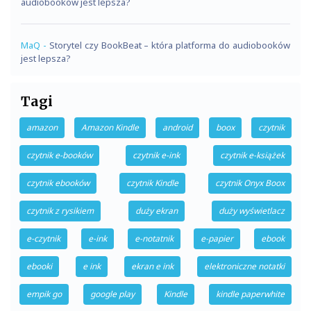
audiobooków jest lepsza?
MaQ
-
Storytel czy BookBeat – która platforma do audiobooków
jest lepsza?
Tagi
amazon
Amazon Kindle
android
boox
czytnik
czytnik e-booków
czytnik e-ink
czytnik e-książek
czytnik ebooków
czytnik Kindle
czytnik Onyx Boox
czytnik z rysikiem
duży ekran
duży wyświetlacz
e-czytnik
e-ink
e-notatnik
e-papier
ebook
ebooki
e ink
ekran e ink
elektroniczne notatki
empik go
google play
Kindle
kindle paperwhite