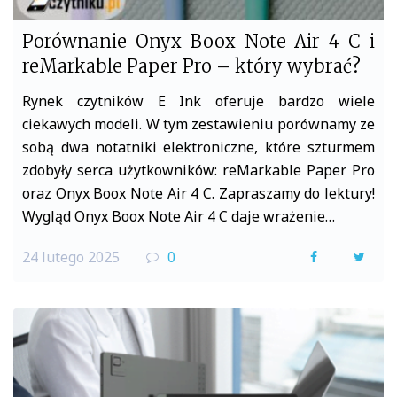
Porównanie Onyx Boox Note Air 4 C i
reMarkable Paper Pro – który wybrać?
Rynek czytników E Ink oferuje bardzo wiele
ciekawych modeli. W tym zestawieniu porównamy ze
sobą dwa notatniki elektroniczne, które szturmem
zdobyły serca użytkowników: reMarkable Paper Pro
oraz Onyx Boox Note Air 4 C. Zapraszamy do lektury!
Wygląd Onyx Boox Note Air 4 C daje wrażenie…
24 lutego 2025
0
F
T
a
w
c
i
e
t
b
t