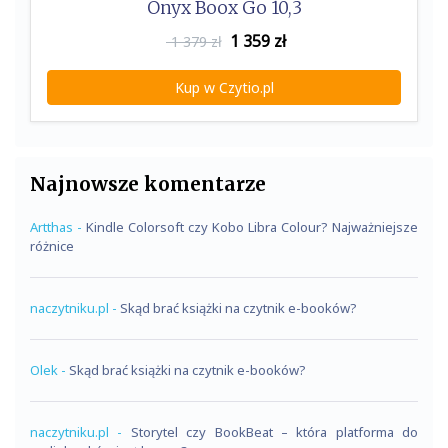
Onyx Boox Go 10,3
1 359
zł
1 379 zł
Kup w Czytio.pl
Najnowsze komentarze
Artthas
-
Kindle Colorsoft czy Kobo Libra Colour? Najważniejsze
różnice
naczytniku.pl
-
Skąd brać książki na czytnik e-booków?
Olek
-
Skąd brać książki na czytnik e-booków?
naczytniku.pl
-
Storytel czy BookBeat – która platforma do