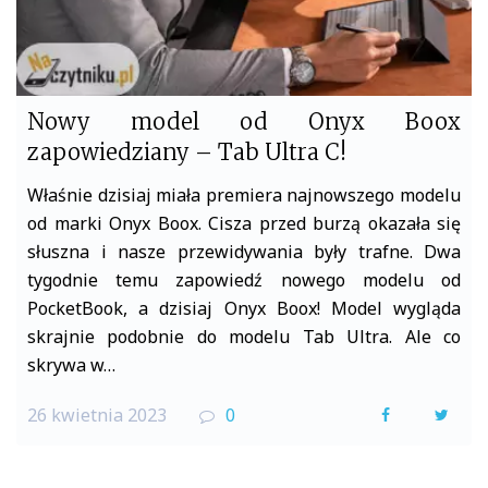
Nowy model od Onyx Boox
zapowiedziany – Tab Ultra C!
Właśnie dzisiaj miała premiera najnowszego modelu
od marki Onyx Boox. Cisza przed burzą okazała się
słuszna i nasze przewidywania były trafne. Dwa
tygodnie temu zapowiedź nowego modelu od
PocketBook, a dzisiaj Onyx Boox! Model wygląda
skrajnie podobnie do modelu Tab Ultra. Ale co
skrywa w…
26 kwietnia 2023
0
F
T
a
w