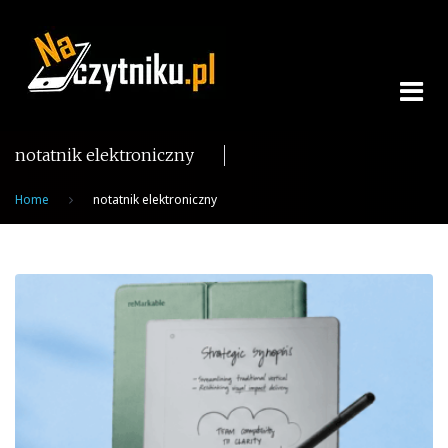
Skip
to
content
notatnik elektroniczny
Home
notatnik elektroniczny
Tag:
notatnik
elektroniczny