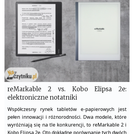
b
t
o
e
o
r
k
reMarkable 2 vs. Kobo Elipsa 2e:
elektroniczne notatniki
Współczesny rynek tabletów e-papierowych jest
pełen innowacji i różnorodności. Dwa modele, które
wyróżniają się na tle konkurencji, to reMarkable 2 i
Kobo Elipsa 2e. Oto dokładne porównanie tych dwóch