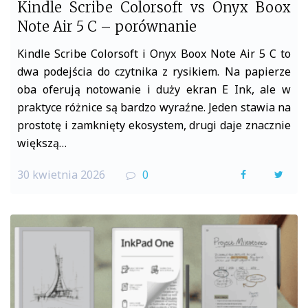
Kindle Scribe Colorsoft vs Onyx Boox
Note Air 5 C – porównanie
Kindle Scribe Colorsoft i Onyx Boox Note Air 5 C to
dwa podejścia do czytnika z rysikiem. Na papierze
oba oferują notowanie i duży ekran E Ink, ale w
praktyce różnice są bardzo wyraźne. Jeden stawia na
prostotę i zamknięty ekosystem, drugi daje znacznie
większą…
30 kwietnia 2026
0
F
T
a
w
c
i
e
t
b
t
o
e