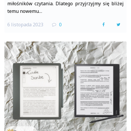
miłośników czytania. Dlatego przyjrzyjmy się bliżej
temu nowemu…
6 listopada 2023
0
F
T
a
w
c
i
e
t
b
t
o
e
o
r
k