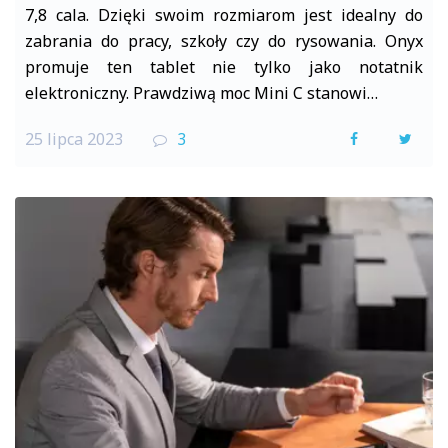
7,8 cala. Dzięki swoim rozmiarom jest idealny do
zabrania do pracy, szkoły czy do rysowania. Onyx
promuje ten tablet nie tylko jako notatnik
elektroniczny. Prawdziwą moc Mini C stanowi…
25 lipca 2023
3
F
T
a
w
c
i
e
t
b
t
o
e
o
r
k