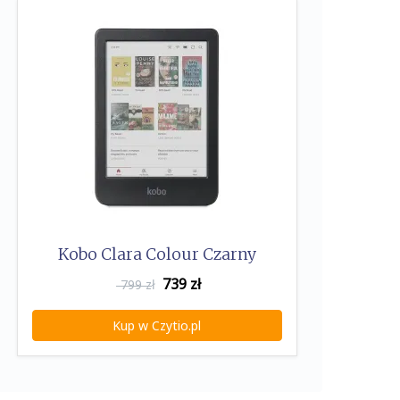
Kobo Clara Colour Czarny
739
zł
799 zł
Kup w Czytio.pl