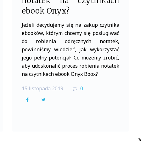
notatek na czytnikach
ebook Onyx?
Jeżeli decydujemy się na zakup czytnika
ebooków, którym chcemy się posługiwać
do robienia odręcznych notatek,
powinniśmy wiedzieć, jak wykorzystać
jego pełny potencjał. Co możemy zrobić,
aby udoskonalić proces robienia notatek
na czytnikach ebook Onyx Boox?
15 listopada 2019
0
F
T
a
w
c
i
e
t