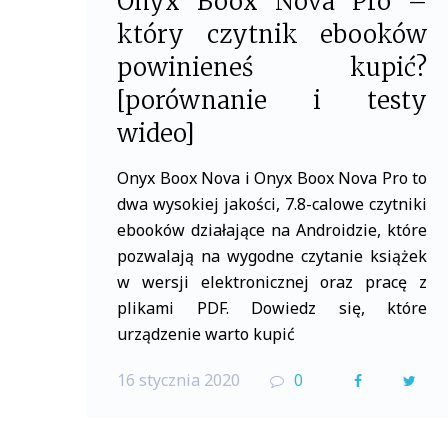
Onyx Boox Nova Pro –
który czytnik ebooków
powinieneś kupić?
[porównanie i testy
wideo]
Onyx Boox Nova i Onyx Boox Nova Pro to
dwa wysokiej jakości, 7.8-calowe czytniki
ebooków działające na Androidzie, które
pozwalają na wygodne czytanie książek
w wersji elektronicznej oraz pracę z
plikami PDF. Dowiedz się, które
urządzenie warto kupić
16 stycznia 2020
0
F
T
a
w