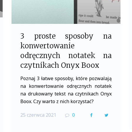
3 proste sposoby na
konwertowanie
odręcznych notatek na
czytnikach Onyx Boox
Poznaj 3 łatwe sposoby, które pozwalają
na konwertowanie odręcznych notatek
na drukowany tekst na czytnikach Onyx
Boox. Czy warto z nich korzystać?
25 czerwca 2021
0
F
T
a
w