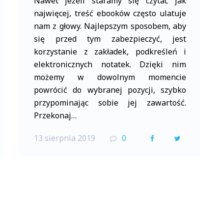
Nawet jeżeli staramy się czytać jak
najwięcej, treść ebooków często ulatuje
nam z głowy. Najlepszym sposobem, aby
się przed tym zabezpieczyć, jest
korzystanie z zakładek, podkreśleń i
elektronicznych notatek. Dzięki nim
możemy w dowolnym momencie
powrócić do wybranej pozycji, szybko
przypominając sobie jej zawartość.
Przekonaj…
13 sierpnia 2019
0
F
T
a
w
c
i
e
t
b
t