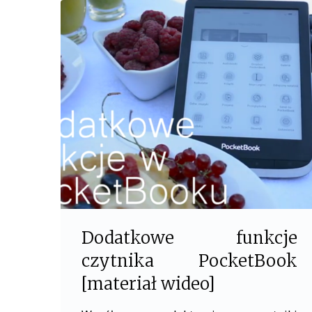
c
i
e
t
b
t
o
e
o
r
k
Dodatkowe funkcje
czytnika PocketBook
[materiał wideo]