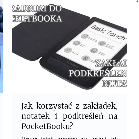
b
t
o
e
o
r
k
Jak korzystać z zakładek,
notatek i podkreśleń na
PocketBooku?