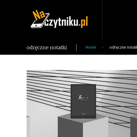
Skip
to
content
odręczne notatki
Home
odręczne notatk
Tag:
odręczne
notatki