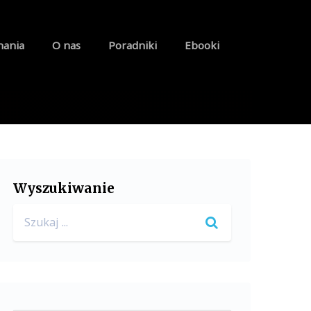
nania
O nas
Poradniki
Ebooki
Wyszukiwanie
Search
for: