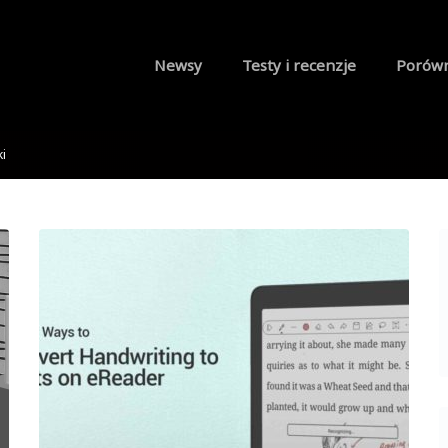
Newsy
Testy i recenzje
Porów
i