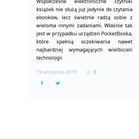
Współczesne elektroniczne czytniki
książek nie służą już jedynie do czytania
ebooków, lecz świetnie radzą sobie z
wieloma innymi zadaniami. Właśnie tak
jest w przypadku urządzeń PocketBooka,
które spełnią oczekiwania nawet
najbardziej wymagających wielbicieli
technologii
19 września 2019
0
F
T
a
w
c
i
e
t
b
t
o
e