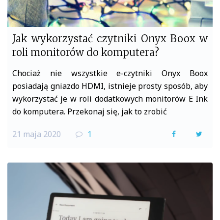
Jak wykorzystać czytniki Onyx Boox w
roli monitorów do komputera?
Chociaż nie wszystkie e-czytniki Onyx Boox
posiadają gniazdo HDMI, istnieje prosty sposób, aby
wykorzystać je w roli dodatkowych monitorów E Ink
do komputera. Przekonaj się, jak to zrobić
21 maja 2020
1
F
T
a
w
c
i
e
t
b
t
o
e