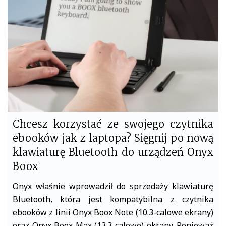
o
r
k
Chcesz korzystać ze swojego czytnika
ebooków jak z laptopa? Sięgnij po nową
klawiaturę Bluetooth do urządzeń Onyx
Boox
Onyx właśnie wprowadził do sprzedaży klawiaturę
Bluetooth, która jest kompatybilna z czytnika
ebooków z linii Onyx Boox Note (10.3-calowe ekrany)
oraz Onyx Boox Max (13.3-calowe) ekrany. Ponieważ