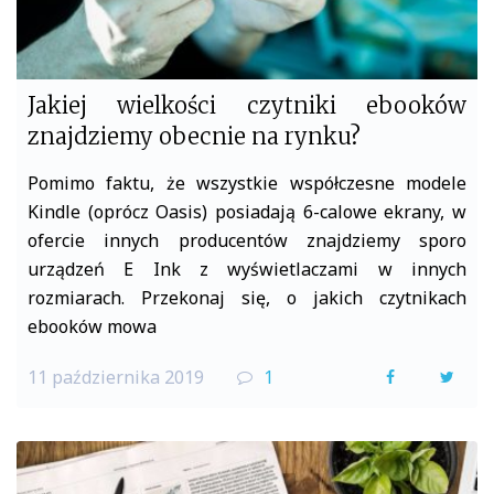
Jakiej wielkości czytniki ebooków
znajdziemy obecnie na rynku?
Pomimo faktu, że wszystkie współczesne modele
Kindle (oprócz Oasis) posiadają 6-calowe ekrany, w
ofercie innych producentów znajdziemy sporo
urządzeń E Ink z wyświetlaczami w innych
rozmiarach. Przekonaj się, o jakich czytnikach
ebooków mowa
11 października 2019
1
F
T
a
w
c
i
e
t