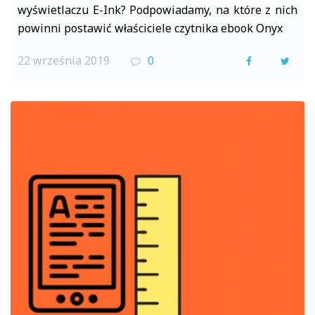
wyświetlaczu E-Ink? Podpowiadamy, na które z nich
powinni postawić właściciele czytnika ebook Onyx
22 września 2019
0
F
T
a
w
c
i
e
t
b
t
o
e
o
r
k