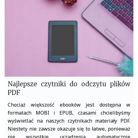
o
e
o
r
k
Najlepsze czytniki do odczytu plików
PDF
Chociaż większość ebooków jest dostępna w
formatach MOBI i EPUB, czasami chcielibyśmy
wyświetlać na naszych czytnikach materiały PDF.
Niestety nie zawsze okazuje się to łatwe, ponieważ
nie wszystkie urządzenia automatycznie