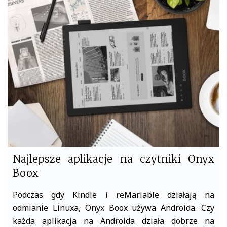
b
t
o
e
o
r
k
Najlepsze aplikacje na czytniki Onyx
Boox
Podczas gdy Kindle i reMarlable działają na
odmianie Linuxa, Onyx Boox używa Androida. Czy
każda aplikacja na Androida działa dobrze na