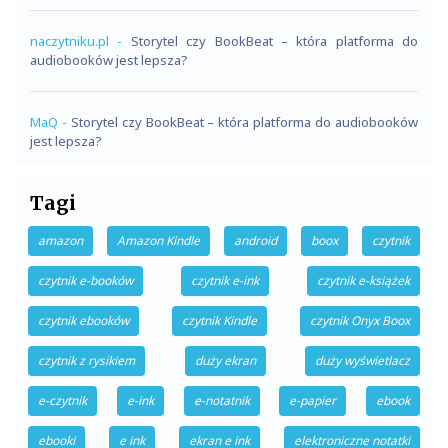
naczytniku.pl
-
Storytel czy BookBeat – która platforma do
audiobooków jest lepsza?
MaQ
-
Storytel czy BookBeat – która platforma do audiobooków
jest lepsza?
Tagi
amazon
Amazon Kindle
android
boox
czytnik
czytnik e-booków
czytnik e-ink
czytnik e-książek
czytnik ebooków
czytnik Kindle
czytnik Onyx Boox
czytnik z rysikiem
duży ekran
duży wyświetlacz
e-czytnik
e-ink
e-notatnik
e-papier
ebook
ebooki
e ink
ekran e ink
elektroniczne notatki