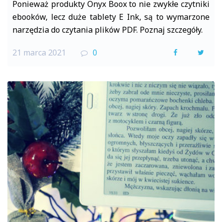
Ponieważ produkty Onyx Boox to nie zwykłe czytniki
ebooków, lecz duże tablety E Ink, są to wymarzone
narzędzia do czytania plików PDF. Poznaj szczegóły.
21 marca 2021
0
F
T
a
w
c
i
e
t
b
t
o
e
o
r
k