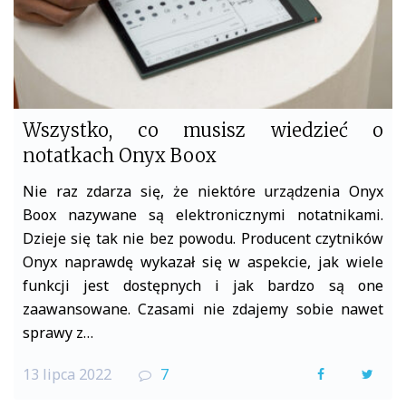
Wszystko, co musisz wiedzieć o
notatkach Onyx Boox
Nie raz zdarza się, że niektóre urządzenia Onyx
Boox nazywane są elektronicznymi notatnikami.
Dzieje się tak nie bez powodu. Producent czytników
Onyx naprawdę wykazał się w aspekcie, jak wiele
funkcji jest dostępnych i jak bardzo są one
zaawansowane. Czasami nie zdajemy sobie nawet
sprawy z…
13 lipca 2022
7
F
T
a
w