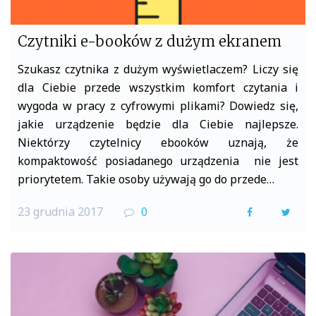
Czytniki e-booków z dużym ekranem
Szukasz czytnika z dużym wyświetlaczem? Liczy się
dla Ciebie przede wszystkim komfort czytania i
wygoda w pracy z cyfrowymi plikami? Dowiedz się,
jakie urządzenie będzie dla Ciebie najlepsze.
Niektórzy czytelnicy ebooków uznają, że
kompaktowość posiadanego urządzenia nie jest
priorytetem. Takie osoby używają go do przede…
23 grudnia 2017
0
F
T
a
w
c
i
e
t
b
t