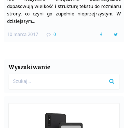
dopasowują wielkość i strukturę tekstu do rozmiaru
strony, co czyni go zupełnie nieprzejrzystym. W
dzisiejszym…
10 marca 2017
0
F
T
a
w
c
i
e
t
Wyszukiwanie
b
t
Search
o
e
for:
o
r
k