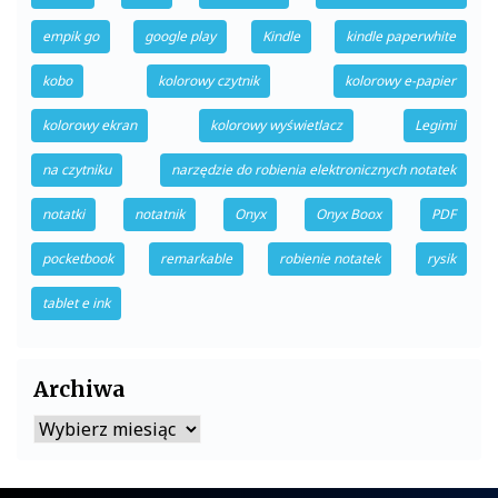
empik go
google play
Kindle
kindle paperwhite
kobo
kolorowy czytnik
kolorowy e-papier
kolorowy ekran
kolorowy wyświetlacz
Legimi
na czytniku
narzędzie do robienia elektronicznych notatek
notatki
notatnik
Onyx
Onyx Boox
PDF
pocketbook
remarkable
robienie notatek
rysik
tablet e ink
Archiwa
Archiwa