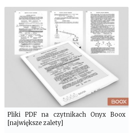
c
i
e
t
b
t
o
e
o
r
k
Pliki PDF na czytnikach Onyx Boox
[największe zalety]