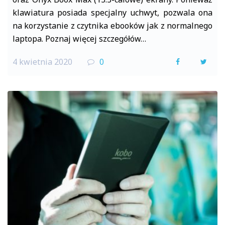
klawiatura posiada specjalny uchwyt, pozwala ona
na korzystanie z czytnika ebooków jak z normalnego
laptopa. Poznaj więcej szczegółów…
4 kwietnia 2020
0
F
T
a
w
c
i
e
t
b
t
o
e
o
r
k