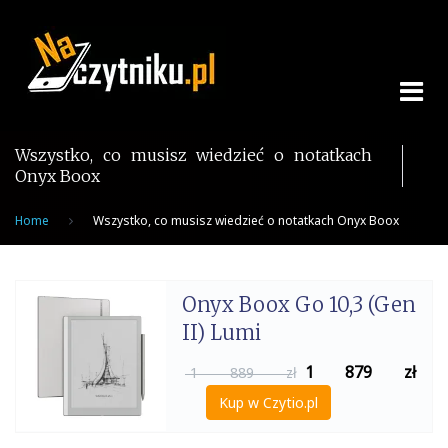
Skip
to
content
Wszystko, co musisz wiedzieć o notatkach
Onyx Boox
Home
Wszystko, co musisz wiedzieć o notatkach Onyx Boox
Onyx Boox Go 10,3 (Gen
II) Lumi
1 879
zł
1 889 zł
Kup w Czytio.pl