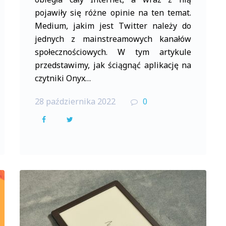
pojawiły się różne opinie na ten temat.
Medium, jakim jest Twitter należy do
jednych z mainstreamowych kanałów
społecznościowych. W tym artykule
przedstawimy, jak ściągnąć aplikację na
czytniki Onyx…
28 października 2022
0
F
T
a
w
c
i
e
t
b
t
o
e
o
r