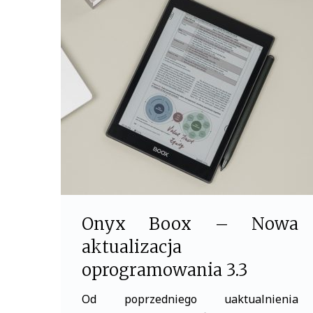
e
t
b
t
o
e
o
r
k
Onyx Boox – Nowa
aktualizacja
oprogramowania 3.3
Od poprzedniego uaktualnienia