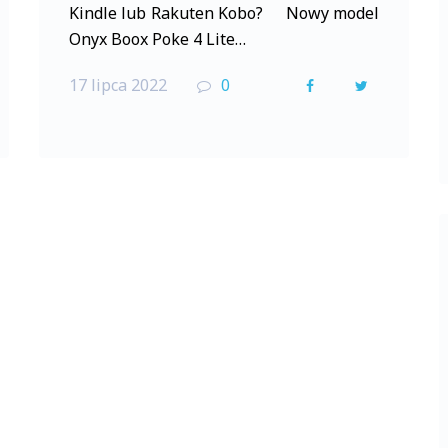
Kindle lub Rakuten Kobo? Nowy model
Onyx Boox Poke 4 Lite…
17 lipca 2022
0
F
T
a
w
c
i
e
t
b
t
o
e
o
r
k