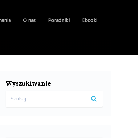
nania
O nas
Poradniki
Ebooki
Wyszukiwanie
Search
for: