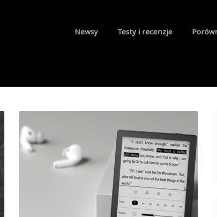
Newsy
Testy i recenzje
Porów