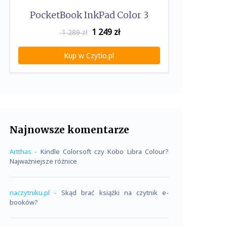
PocketBook InkPad Color 3
1 249
zł
1 289 zł
Kup w Czytio.pl
Najnowsze komentarze
Artthas
-
Kindle Colorsoft czy Kobo Libra Colour?
Najważniejsze różnice
naczytniku.pl
-
Skąd brać książki na czytnik e-
booków?