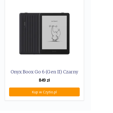
Onyx Boox Go 6 (Gen II) Czarny
849
zł
Kup w Czytio.pl