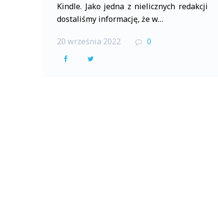
Kindle. Jako jedna z nielicznych redakcji
dostaliśmy informację, że w…
20 września 2022
0
F
T
a
w
c
i
e
t
b
t
o
e
o
r
k