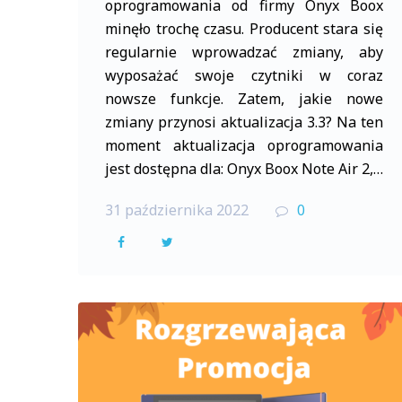
oprogramowania od firmy Onyx Boox
minęło trochę czasu. Producent stara się
regularnie wprowadzać zmiany, aby
wyposażać swoje czytniki w coraz
nowsze funkcje. Zatem, jakie nowe
zmiany przynosi aktualizacja 3.3? Na ten
moment aktualizacja oprogramowania
jest dostępna dla: Onyx Boox Note Air 2,…
31 października 2022
0
F
T
a
w
c
i
e
t
b
t
o
e