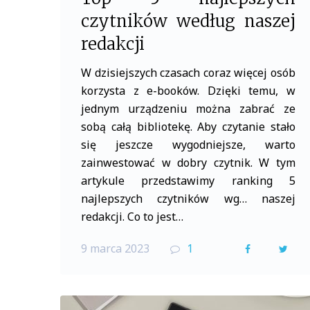
czytników według naszej
redakcji
W dzisiejszych czasach coraz więcej osób
korzysta z e-booków. Dzięki temu, w
jednym urządzeniu można zabrać ze
sobą całą bibliotekę. Aby czytanie stało
się jeszcze wygodniejsze, warto
zainwestować w dobry czytnik. W tym
artykule przedstawimy ranking 5
najlepszych czytników wg… naszej
redakcji. Co to jest…
9 marca 2023
1
F
T
a
w
c
i