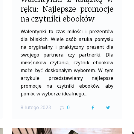
ręku: Najlepsze promocje
na czytniki ebooków
Walentynki to czas miłości i prezentów
dla bliskich. Wiele osób szuka pomysłu
na oryginalny i praktyczny prezent dla
swojego partnera czy partnerki. Dla
miłośników czytania, czytnik ebooków
może być doskonałym wyborem. W tym
artykule przedstawiamy najlepsze
promocje na czytniki ebooków, aby
pomóc w wyborze idealnego…
8 lutego 2023
0
F
T
a
w
c
i