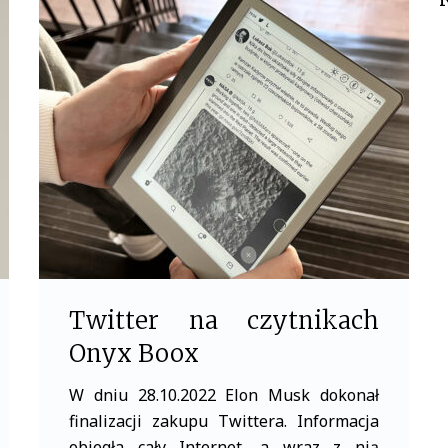
e
t
b
t
o
e
o
r
k
Twitter na czytnikach
Onyx Boox
W dniu 28.10.2022 Elon Musk dokonał
finalizacji zakupu Twittera. Informacja
obiegła cały Internet, a wraz z nią