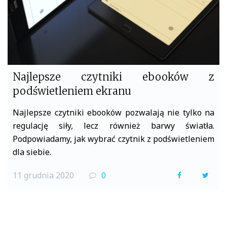
Najlepsze czytniki ebooków z
podświetleniem ekranu
Najlepsze czytniki ebooków pozwalają nie tylko na
regulację siły, lecz również barwy światła.
Podpowiadamy, jak wybrać czytnik z podświetleniem
dla siebie.
11 grudnia 2020
0
F
T
a
w
c
i