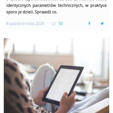
identycznych parametrów technicznych, w praktyce
sporo je dzieli. Sprawdź co.
8 października 2020
10
F
T
a
w
c
i
e
t
b
t
o
e
o
r
k