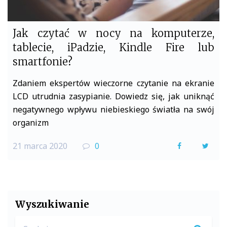
Jak czytać w nocy na komputerze,
tablecie, iPadzie, Kindle Fire lub
smartfonie?
Zdaniem ekspertów wieczorne czytanie na ekranie
LCD utrudnia zasypianie. Dowiedz się, jak uniknąć
negatywnego wpływu niebieskiego światła na swój
organizm
21 marca 2020
0
F
T
a
w
c
i
e
t
Wyszukiwanie
b
t
Search