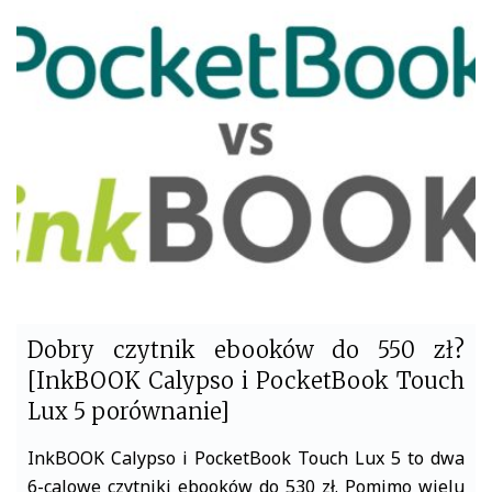
e
t
b
t
o
e
o
r
k
Dobry czytnik ebooków do 550 zł?
[InkBOOK Calypso i PocketBook Touch
Lux 5 porównanie]
InkBOOK Calypso i PocketBook Touch Lux 5 to dwa
6-calowe czytniki ebooków do 530 zł. Pomimo wielu