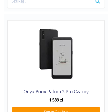
o
e
for:
o
r
k
Onyx Boox Palma 2 Pro Czarny
1 589
zł
Kup w Czytio.pl