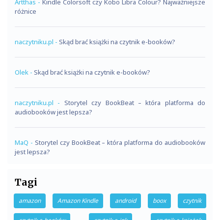
Artthas
-
Kindle Colorsoft czy Kobo Libra Colour? Najważniejsze
różnice
naczytniku.pl
-
Skąd brać książki na czytnik e-booków?
Olek
-
Skąd brać książki na czytnik e-booków?
naczytniku.pl
-
Storytel czy BookBeat – która platforma do
audiobooków jest lepsza?
MaQ
-
Storytel czy BookBeat – która platforma do audiobooków
jest lepsza?
Tagi
amazon
Amazon Kindle
android
boox
czytnik