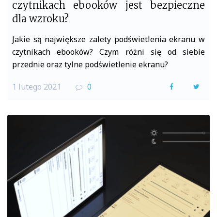
czytnikach ebooków jest bezpieczne
dla wzroku?
Jakie są największe zalety podświetlenia ekranu w
czytnikach ebooków? Czym różni się od siebie
przednie oraz tylne podświetlenie ekranu?
1 lutego 2021
0
F
T
a
w
c
i
e
t
b
t
o
e
o
r
k