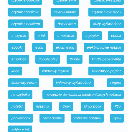
czytnik e-booków
czytnik e-ink
czytnik e-książek
czytnik ebooków
czytnik Kindle
czytnik Onyx Boox
czytnik z rysikiem
duży ekran
duży wyświetlacz
e-czytnik
e-ink
e-notatnik
e-papier
ebook
ebooki
e ink
ekran e ink
elektroniczne notatki
empik go
google play
Kindle
kindle paperwhite
kobo
kolorowy czytnik
kolorowy e-papier
kolorowy ekran
kolorowy wyświetlacz
Legimi
na czytniku
narzędzie do robienia elektronicznych notatek
notatki
notatnik
Onyx
Onyx Boox
PDF
pocketbook
remarkable
robienie notatek
rysik
tablet e ink