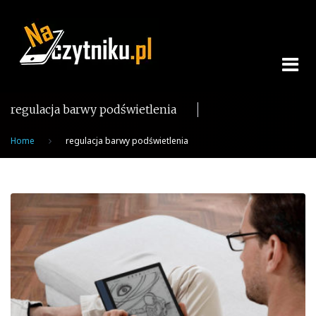
Skip
to
content
regulacja barwy podświetlenia
Home
regulacja barwy podświetlenia
Tag:
regulacja
barwy
podświetlenia