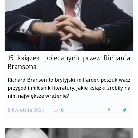
15 książek polecanych przez Richarda
Bransona
Richard Branson to brytyjski miliarder, poszukiwacz
przygód i miłośnik literatury. Jakie książki zrobiły na
nim największe wrażenie?
8 kwietnia 2021
0
F
T
a
w
c
i