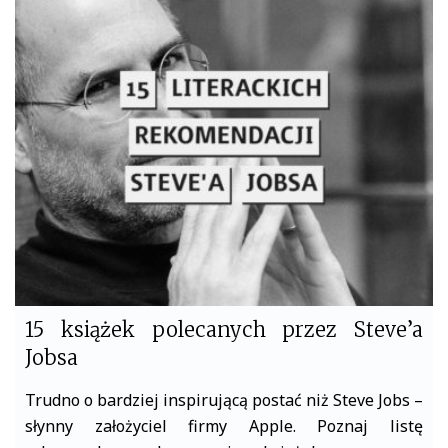
e
t
b
t
o
e
o
r
k
15 książek polecanych przez Steve’a
Jobsa
Trudno o bardziej inspirującą postać niż Steve Jobs –
słynny założyciel firmy Apple. Poznaj listę