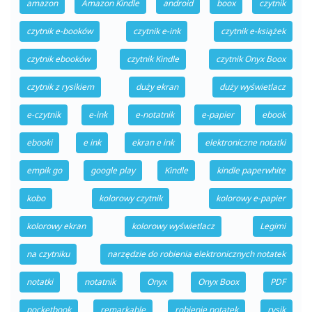
amazon
Amazon Kindle
android
boox
czytnik
czytnik e-booków
czytnik e-ink
czytnik e-książek
czytnik ebooków
czytnik Kindle
czytnik Onyx Boox
czytnik z rysikiem
duży ekran
duży wyświetlacz
e-czytnik
e-ink
e-notatnik
e-papier
ebook
ebooki
e ink
ekran e ink
elektroniczne notatki
empik go
google play
Kindle
kindle paperwhite
kobo
kolorowy czytnik
kolorowy e-papier
kolorowy ekran
kolorowy wyświetlacz
Legimi
na czytniku
narzędzie do robienia elektronicznych notatek
notatki
notatnik
Onyx
Onyx Boox
PDF
pocketbook
remarkable
robienie notatek
rysik