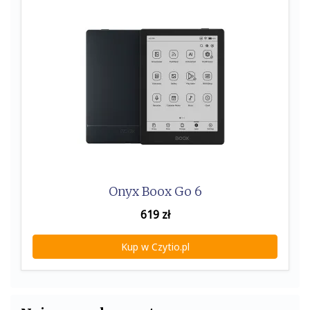
Onyx Boox Go 6
619
zł
Kup w Czytio.pl