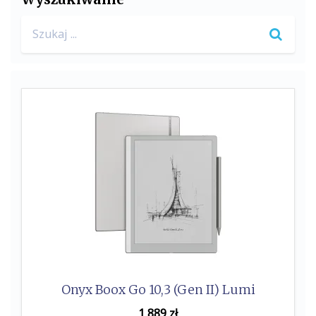
b
t
Search
o
e
for:
o
r
k
Onyx Boox Go 10,3 (Gen II) Lumi
1 889
zł