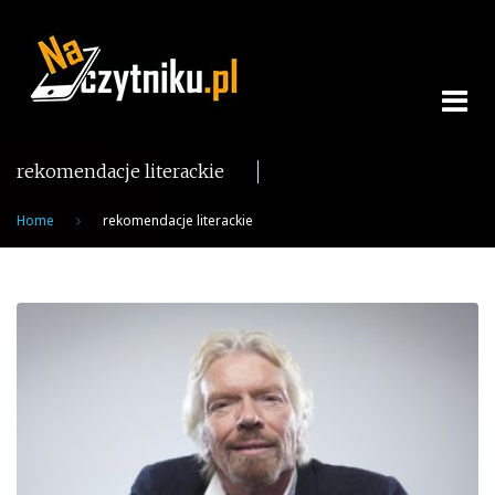
Skip
to
content
rekomendacje literackie
Home
rekomendacje literackie
Tag:
rekomendacje
literackie