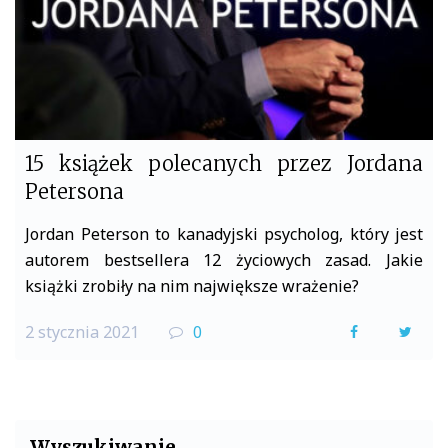
15 książek polecanych przez Jordana
Petersona
Jordan Peterson to kanadyjski psycholog, który jest
autorem bestsellera 12 życiowych zasad. Jakie
książki zrobiły na nim największe wrażenie?
2 stycznia 2021
0
F
T
a
w
c
i
e
t
Wyszukiwanie