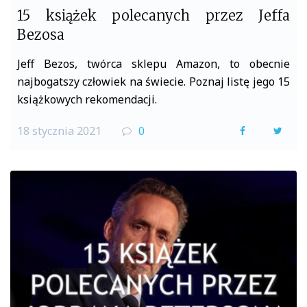
15 książek polecanych przez Jeffa
Bezosa
Jeff Bezos, twórca sklepu Amazon, to obecnie
najbogatszy człowiek na świecie. Poznaj listę jego 15
książkowych rekomendacji.
18 stycznia 2021
0
F
T
a
w
c
i
e
t
b
t
o
e
o
r
k