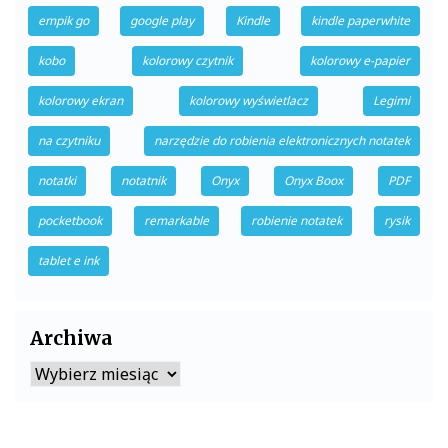
empik go
google play
Kindle
kindle paperwhite
kobo
kolorowy czytnik
kolorowy e-papier
kolorowy ekran
kolorowy wyświetlacz
Legimi
na czytniku
narzędzie do robienia elektronicznych notatek
notatki
notatnik
Onyx
Onyx Boox
PDF
pocketbook
remarkable
robienie notatek
rysik
tablet e ink
Archiwa
Archiwa