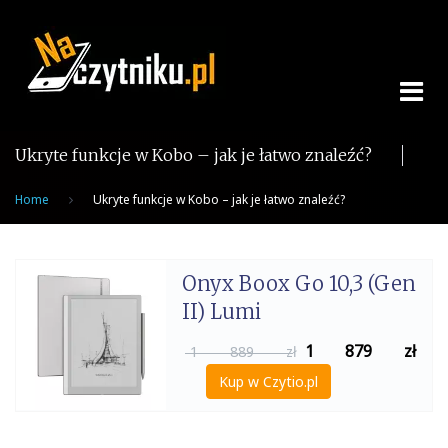
Skip
to
content
Ukryte funkcje w Kobo – jak je łatwo znaleźć?
Home
Ukryte funkcje w Kobo – jak je łatwo znaleźć?
Onyx Boox Go 10,3 (Gen
II) Lumi
1 879
zł
1 889 zł
Kup w Czytio.pl