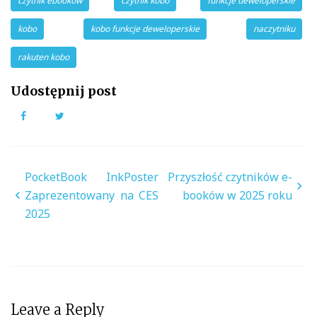
czytnik ebooków
czytnik kobo
funkcje deweloperskie
kobo
kobo funkcje deweloperskie
naczytniku
rakuten kobo
Udostępnij post
Facebook
Twitter
Nawigacja
PocketBook InkPoster
Przyszłość czytników e-
wpisu
Zaprezentowany na CES
booków w 2025 roku
2025
Leave a Reply