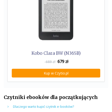
Kobo Clara BW (N365B)
679
zł
689 zł
Kup w Czytio.pl
Czytniki ebooków dla początkujących
Dlaczego warto kupić czytnik e-booków?