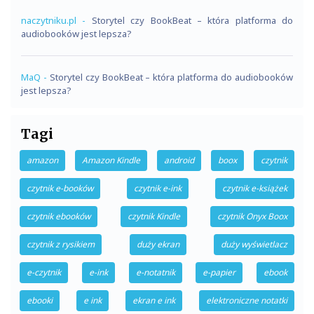
naczytniku.pl
-
Storytel czy BookBeat – która platforma do
audiobooków jest lepsza?
MaQ
-
Storytel czy BookBeat – która platforma do audiobooków
jest lepsza?
Tagi
amazon
Amazon Kindle
android
boox
czytnik
czytnik e-booków
czytnik e-ink
czytnik e-książek
czytnik ebooków
czytnik Kindle
czytnik Onyx Boox
czytnik z rysikiem
duży ekran
duży wyświetlacz
e-czytnik
e-ink
e-notatnik
e-papier
ebook
ebooki
e ink
ekran e ink
elektroniczne notatki