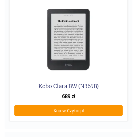
Kobo Clara BW (N365B)
689
zł
Kup w Czytio.pl