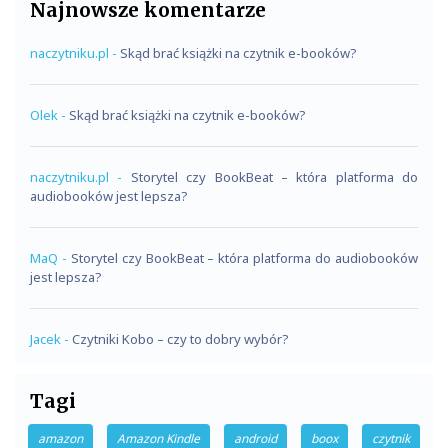
Najnowsze komentarze
naczytniku.pl
-
Skąd brać książki na czytnik e-booków?
Olek
-
Skąd brać książki na czytnik e-booków?
naczytniku.pl
-
Storytel czy BookBeat – która platforma do
audiobooków jest lepsza?
MaQ
-
Storytel czy BookBeat – która platforma do audiobooków
jest lepsza?
Jacek
-
Czytniki Kobo – czy to dobry wybór?
Tagi
amazon
Amazon Kindle
android
boox
czytnik