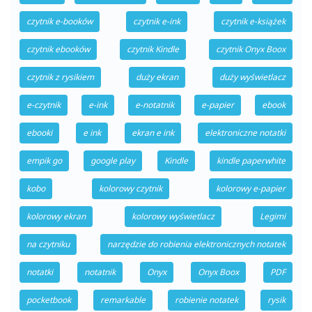
czytnik e-booków
czytnik e-ink
czytnik e-książek
czytnik ebooków
czytnik Kindle
czytnik Onyx Boox
czytnik z rysikiem
duży ekran
duży wyświetlacz
e-czytnik
e-ink
e-notatnik
e-papier
ebook
ebooki
e ink
ekran e ink
elektroniczne notatki
empik go
google play
Kindle
kindle paperwhite
kobo
kolorowy czytnik
kolorowy e-papier
kolorowy ekran
kolorowy wyświetlacz
Legimi
na czytniku
narzędzie do robienia elektronicznych notatek
notatki
notatnik
Onyx
Onyx Boox
PDF
pocketbook
remarkable
robienie notatek
rysik