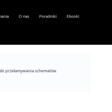
nania
O nas
Poradniki
Ebooki
e do przełamywania schematów.