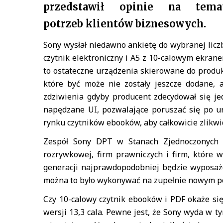
przedstawił opinie na tema
potrzeb klientów biznesowych.
Sony wysłał niedawno ankietę do wybranej licz
czytnik elektroniczny i A5 z 10-calowym ekrane
to ostateczne urządzenia skierowane do produkc
które być może nie zostały jeszcze dodane, 
zdziwienia gdyby producent zdecydował się j
napędzane UI, pozwalające poruszać się po ur
rynku czytników ebooków, aby całkowicie zlikwid
Zespół Sony DPT w Stanach Zjednoczonych 
rozrywkowej, firm prawniczych i firm, które 
generacji najprawdopodobniej będzie wyposażo
można to było wykonywać na zupełnie nowym p
Czy 10-calowy czytnik ebooków i PDF okaże si
wersji 13,3 cala. Pewne jest, że Sony wyda w t