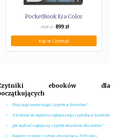
PocketBook Era Color
899
zł
939 zł
Kup w Czytio.pl
Czytniki ebooków dla
początkujących
Dlaczego warto kupić czytnik e-booków?
6 kroków do wyboru najlepszego czytnika e-booków
Jak wybrać najlepszy czytnik ebooków dla siebie?
Najlepsze tanie czytniki ebooków w 2020 roku