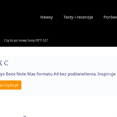
Newsy
Testy i recenzje
Porów
Czy to już nowy Sony DPT-S2?
X C
nyx Boox Note Max formatu A4 bez podświetlenia. Inspiruj
w Czytio.pl