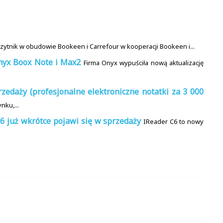
zytnik w obudowie Bookeen i Carrefour w kooperacji Bookeen i...
nyx Boox Note i Max2
Firma Onyx wypuściła nową aktualizację
edaży (profesjonalne elektroniczne notatki za 3 000
nku,...
 już wkrótce pojawi się w sprzedaży
IReader C6 to nowy