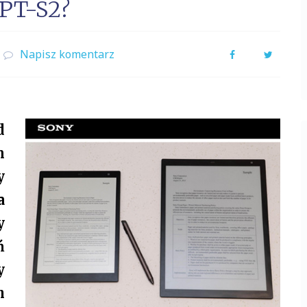
DPT-S2?
Napisz komentarz
Facebook
Twitter
d
m
y
a
y
ń
y
h