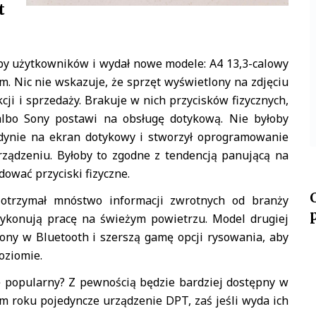
t
by użytkowników i wydał nowe modele: A4 13,3-calowy
m. Nic nie wskazuje, że sprzęt wyświetlony na zdjęciu
ji i sprzedaży. Brakuje w nich przycisków fizycznych,
albo Sony postawi na obsługę dotykową. Nie byłoby
edynie na ekran dotykowy i stworzył oprogramowanie
ządzeniu. Byłoby to zgodne z tendencją panującą na
ować przyciski fizyczne.
otrzymał mnóstwo informacji zwrotnych od branży
wykonują pracę na świeżym powietrzu. Model drugiej
ny w Bluetooth i szerszą gamę opcji rysowania, aby
oziomie.
ę popularny? Z pewnością będzie bardziej dostępny w
ym roku pojedyncze urządzenie DPT, zaś jeśli wyda ich