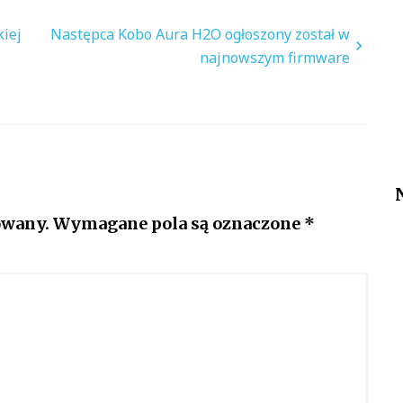
iej
Następca Kobo Aura H2O ogłoszony został w
najnowszym firmware
owany.
Wymagane pola są oznaczone
*