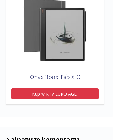
Onyx Boox Tab X C
Kup w RTV EURO AGD
Najnowsze komentarze