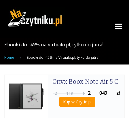
Skip
to
content
Ebooki do -45% na Virtualo.pl, tylko do jutra!
Home
Ebooki do -45% na Virtualo.pl, tylko do jutra!
Onyx Boox Note Air 5 C
2 049
zł
2 119 zł
Kup w Czytio.pl