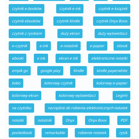
czytnik e-booków
czytnik e-ink
czytnik e-książek
czytnik ebooków
czytnik Kindle
czytnik Onyx Boox
czytnik z rysikiem
duży ekran
duży wyświetlacz
e-czytnik
e-ink
e-notatnik
e-papier
ebook
ebooki
e ink
ekran e ink
elektroniczne notatki
empik go
google play
Kindle
kindle paperwhite
kobo
kolorowy czytnik
kolorowy e-papier
kolorowy ekran
kolorowy wyświetlacz
Legimi
na czytniku
narzędzie do robienia elektronicznych notatek
notatki
notatnik
Onyx
Onyx Boox
PDF
pocketbook
remarkable
robienie notatek
rysik