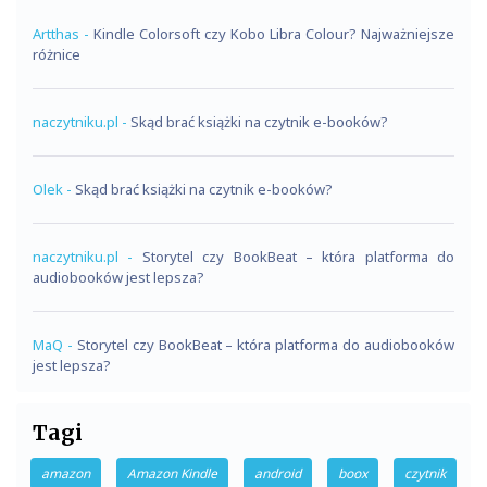
Artthas
-
Kindle Colorsoft czy Kobo Libra Colour? Najważniejsze
różnice
naczytniku.pl
-
Skąd brać książki na czytnik e-booków?
Olek
-
Skąd brać książki na czytnik e-booków?
naczytniku.pl
-
Storytel czy BookBeat – która platforma do
audiobooków jest lepsza?
MaQ
-
Storytel czy BookBeat – która platforma do audiobooków
jest lepsza?
Tagi
amazon
Amazon Kindle
android
boox
czytnik