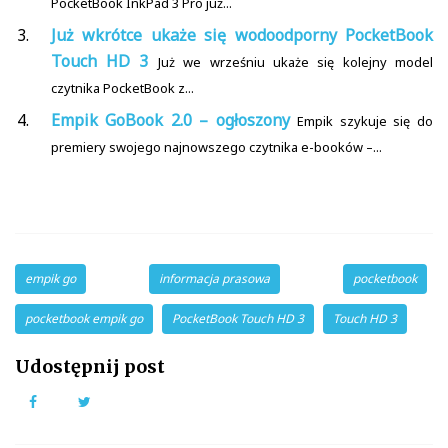
PocketBook InkPad 3 Pro już...
Już wkrótce ukaże się wodoodporny PocketBook
Touch HD 3
Już we wrześniu ukaże się kolejny model
czytnika PocketBook z...
Empik GoBook 2.0 – ogłoszony
Empik szykuje się do
premiery swojego najnowszego czytnika e-booków –...
empik go
informacja prasowa
pocketbook
pocketbook empik go
PocketBook Touch HD 3
Touch HD 3
Udostępnij post
Facebook
Twitter