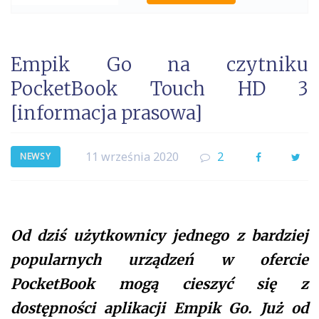
Empik Go na czytniku
PocketBook Touch HD 3
[informacja prasowa]
11 września 2020
2
Facebook
Twi
NEWSY
Od dziś użytkownicy jednego z bardziej
popularnych urządzeń w ofercie
PocketBook mogą cieszyć się z
dostępności aplikacji Empik Go. Już od