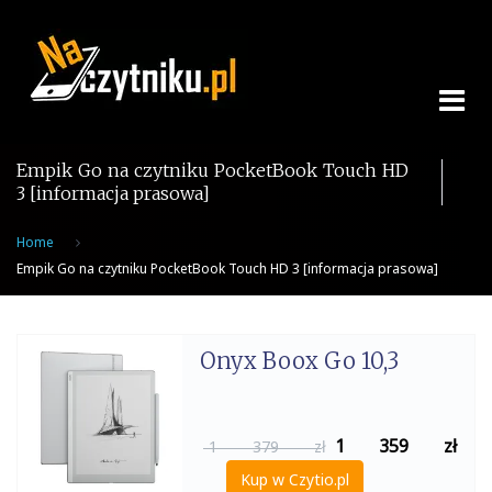
Skip
to
content
Empik Go na czytniku PocketBook Touch HD
3 [informacja prasowa]
Home
Empik Go na czytniku PocketBook Touch HD 3 [informacja prasowa]
Onyx Boox Go 10,3
1 359
zł
1 379 zł
Kup w Czytio.pl