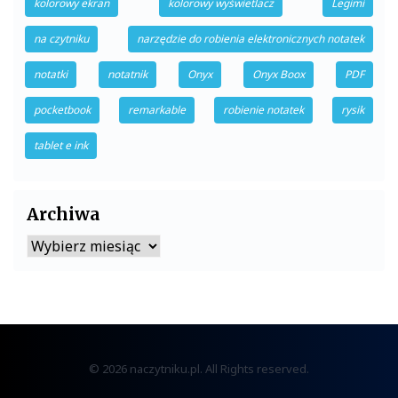
kolorowy ekran
kolorowy wyświetlacz
Legimi
na czytniku
narzędzie do robienia elektronicznych notatek
notatki
notatnik
Onyx
Onyx Boox
PDF
pocketbook
remarkable
robienie notatek
rysik
tablet e ink
Archiwa
Archiwa
© 2026 naczytniku.pl. All Rights reserved.