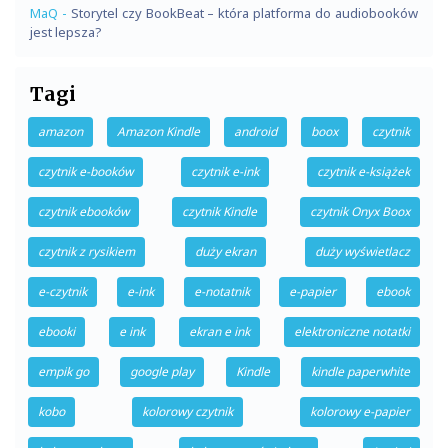
MaQ
-
Storytel czy BookBeat – która platforma do audiobooków
jest lepsza?
Tagi
amazon
Amazon Kindle
android
boox
czytnik
czytnik e-booków
czytnik e-ink
czytnik e-książek
czytnik ebooków
czytnik Kindle
czytnik Onyx Boox
czytnik z rysikiem
duży ekran
duży wyświetlacz
e-czytnik
e-ink
e-notatnik
e-papier
ebook
ebooki
e ink
ekran e ink
elektroniczne notatki
empik go
google play
Kindle
kindle paperwhite
kobo
kolorowy czytnik
kolorowy e-papier