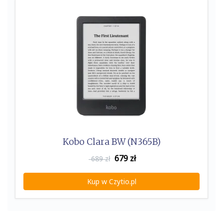
Kobo Clara BW (N365B)
679
zł
689 zł
Kup w Czytio.pl