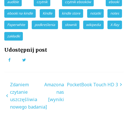
audible
czytnik
czytnik ebooków
ebooki
ebooki na kindle
Kindle
kindle store
notatki
notes
Paperwhite
podkreślenia
słownik
wikipedia
X-Ray
zakładki
Udostępnij post
Facebook
Twitter
Nawigacja
Zdaniem Amazona
PocketBook Touch HD 3
wpisu
czytanie nas
uszczęśliwia [wyniki
nowego badania]