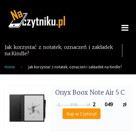
Skip
to
content
Jak korzystać z notatek, oznaczeń i zakładek
na Kindle?
Home
Jak korzystać z notatek, oznaczeń i zakładek na Kindle?
Onyx Boox Note Air 5 C
2 049
zł
2 119 zł
Kup w Czytio.pl